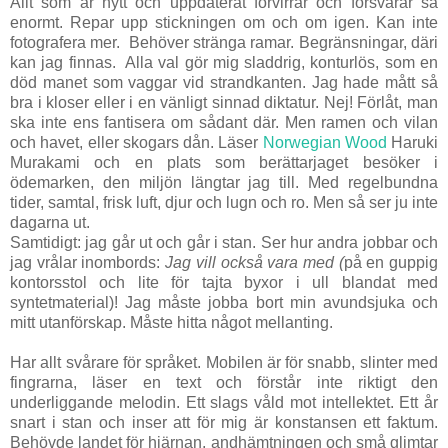
Allt som är nytt och uppdaterat förvirrar och försvårar så
enormt. Repar upp stickningen om och om igen. Kan inte
fotografera mer. Behöver stränga ramar. Begränsningar, däri
kan jag finnas. Alla val gör mig sladdrig, konturlös, som en
död manet som vaggar vid strandkanten. Jag hade mått så
bra i kloser eller i en vänligt sinnad diktatur. Nej! Förlåt, man
ska inte ens fantisera om sådant där. Men ramen och vilan
och havet, eller skogars dån. Läser
Norwegian Wood
Haruki
Murakami och en plats som berättarjaget besöker i
ödemarken, den miljön längtar jag till. Med regelbundna
tider, samtal, frisk luft, djur och lugn och ro. Men så ser ju inte
dagarna ut.
Samtidigt: jag går ut och går i stan. Ser hur andra jobbar och
jag vrålar inombords:
Jag vill också vara med (
på en guppig
kontorsstol och lite för tajta byxor i ull blandat med
syntetmaterial)! Jag måste jobba bort min avundsjuka och
mitt utanförskap. Måste hitta något mellanting.
Har allt svårare för språket. Mobilen är för snabb, slinter med
fingrarna, läser en text och förstår inte riktigt den
underliggande melodin. Ett slags våld mot intellektet. Ett år
snart i stan och inser att för mig är konstansen ett faktum.
Behövde landet för hjärnan, andhämtningen och små glimtar