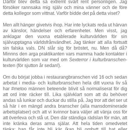
Därför blev detta så extremt svårt rent personligen. Jag
försöker rannsaka mig själv och mina vänner och de före
detta kollegor som vittnat. Varför bidde det på detta viset?
Men allt hänger givetvis ihop. Har inte lyckats reda ut härvan
av känslor, händelser och erfarenheter. Men visst, jag
anklagar den vuxna etablerade kulturvärlden för sin
självupptagna världsfrånvändhet. Jag tänker att alla fortsatt
sin falska vals. DN slår sig för bröstet, nu. Men då då?
Minnns den arga praktikanten vars mamma hade kontakter i
kulturvärlden som var med om
Sexterror i kulturbranschen
-
texten (för sjutton år sedan!).
Om du börjat jobba i restaurangbranschen vid 16 och sedan
arbetat i media- och kulturbranschen hela ditt vuxna liv så
har #metoo männen beteende blivit så normaliserat för dig
att ord inte räcker till. Lika självklart som att du behöver
andas så lunkar och duckar du stilla på. Jag tror att det ser ut
så här i en mängd andra branscher (alla mansdominerade
arbetsplatser) och att vi kvinnor bara väljer att vänja oss för
att överleva och stå ut. Den där ständiga rädslan för män, att
inte kränka deras arma själar. Att hela tiden omedvetet
tänka: han får inte bli kär (kan bli ombytt till hat eller