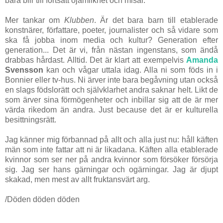
bara blir till fortsatt ojämlikhet och misär.
Mer tankar om
Klubben
. Är det bara barn till etablerade
konstnärer, författare, poeter, journalister och så vidare som
ska få jobba inom media och kultur? Generation efter
generation... Det är vi, från nästan ingenstans, som ändå
drabbas hårdast. Alltid. Det är klart att exempelvis
Amanda
Svensson
kan och vågar uttala idag. Alla ni som föds in i
Bonnier eller tv-hus. Ni ärver inte bara begåvning utan också
en slags födslorätt och självklarhet andra saknar helt. Likt de
som ärver sina förmögenheter och inbillar sig att de är mer
värda rikedom än andra. Just because det är er kulturella
besittningsrätt.
Jag känner mig förbannad på allt och alla just nu: håll käften
män som inte fattar att ni är likadana. Käften alla etablerade
kvinnor som ser ner på andra kvinnor som försöker försörja
sig. Jag ser hans gärningar och ogärningar. Jag är djupt
skakad, men mest av allt fruktansvärt arg.
/Döden döden döden