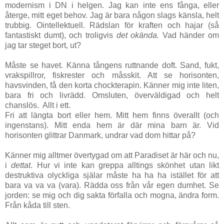
modernism i DN i helgen. Jag kan inte ens fånga, eller
återge, mitt eget behov. Jag är bara någon slags känsla, helt
trubbig. Ointellektuell. Rädslan för kraften och hajar (så
fantastiskt dumt), och troligvis
det okända.
Vad händer om
jag tar steget bort, ut?
Måste se havet. Känna tångens ruttnande doft. Sand, fukt,
vrakspillror, fiskrester och måsskit. Att se horisonten,
havsvinden, få den korta chockterapin. Känner mig inte liten,
bara fri och livrädd. Omsluten, överväldigad och helt
chanslös. Allt i ett.
Fri att längta bort eller hem. Mitt hem finns överallt (och
ingenstans). Mitt enda hem är där mina barn är. Vid
horisonten glittrar Danmark, undrar vad dom hittar på?
Känner mig alltmer övertygad om att Paradiset är här och nu,
i
dettat
. Hur vi inte kan greppa alltings skönhet utan likt
destruktiva olyckliga själar måste ha ha ha istället för att
bara va va va (vara). Rädda oss från vår egen dumhet. Se
jorden: se mig och dig sakta förfalla och mogna, ändra form.
Från kåda till sten.