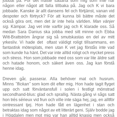
jobbat på. För det måste sådana som mig som inte har
någon eller något att falla tillbaka på. Jag och K vi bara
jobbade. Kanske är allt dansens fel och förtjänst, vanan vid
despoter och förtryck? För att kunna bli bättre måste det
också göra ont, men det är inte hela världen.
Man vänjer
sig.
Kämpar. Jag vet inte varför jag och K klarade oss. Så
medan Sara Danius ska jobba med sitt minne och Ebba
Witt-Brattström ångrar sig så smutskastas en del av mitt
yrkesliv. Vi hade det oftast väldigt roligt tillsammans, en
fantastisk mötesplats, men utan K vet jag förstås inte vad
som kunde ha hänt. Det var inte alltid roligt och mycket press
och stress. Hon som jobbade med oss som var lite äldre satt
och hatade honom, och säkert även oss. Jag kan förstå
henne idag.
Dreven går, passerar. Alla behöver mat och husrum.
Minns
"flickan"
som kom dit efter mig. Hon hade tagit flyget
upp och satt förväntansfull i solen i festligt mönstrad
secondhand-blus: glad och sprallig. Nästa gång vi sågs satt
hon trés sérieux
vid frun och ville inte säga hej, jag, en alltför
ointressant tjej. Hon hade fått en lägenhet i stan och
betraktas idag som något av ett litterärt geni. Själv bodde jag
i Högdalen men mot mig var han alltid knasig men också