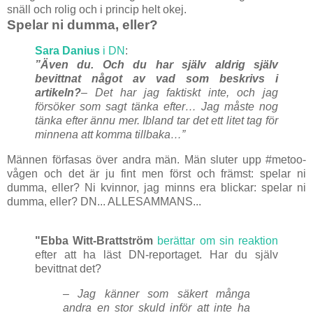
snäll och rolig och i princip helt okej.
Spelar ni dumma, eller?
Sara Danius
i DN
:
”Även du. Och du har själv aldrig själv
bevittnat något av vad som beskrivs i
artikeln?
– Det har jag faktiskt inte, och jag
försöker som sagt tänka efter… Jag måste nog
tänka efter ännu mer. Ibland tar det ett litet tag för
minnena att komma tillbaka…”
Männen förfasas över andra män. Män sluter upp #metoo-
vågen och det är ju fint men först och främst: spelar ni
dumma, eller? Ni kvinnor, jag minns era blickar: spelar ni
dumma, eller? DN... ALLESAMMANS...
"Ebba Witt-Brattström
berättar om sin reaktion
efter att ha läst DN-reportaget. Har du själv
bevittnat det?
– Jag känner som säkert många
andra en stor skuld inför att inte ha