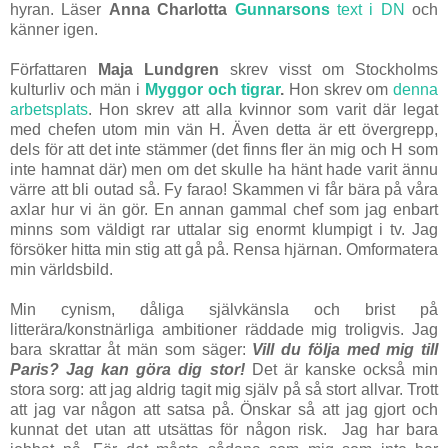
hyran. Läser
Anna Charlotta
Gunnarsons
text i DN
och
känner igen.
Författaren
Maja Lundgren
skrev visst om Stockholms
kulturliv och män i
Myggor och tigrar
.
Hon skrev om
denna
arbetsplats
. Hon skrev att alla kvinnor som varit där legat
med chefen utom min vän H. Även detta är ett övergrepp,
dels för att det inte stämmer (det finns fler än mig och H som
inte hamnat där) men om det skulle ha hänt hade varit ännu
värre att bli outad så. Fy farao! Skammen vi får bära på våra
axlar hur vi än gör. En annan gammal chef som jag enbart
minns som väldigt rar uttalar sig enormt klumpigt i tv. Jag
försöker hitta min stig att gå på. Rensa hjärnan. Omformatera
min världsbild.
Min cynism, dåliga självkänsla och brist på
litterära/konstnärliga ambitioner räddade mig troligvis. Jag
bara skrattar åt män som säger:
Vill du följa med mig till
Paris?
Jag kan göra dig stor!
Det är kanske också min
stora sorg: att jag aldrig tagit mig själv på så stort allvar. Trott
att jag var någon att satsa på. Önskar så att jag gjort och
kunnat det utan att utsättas för någon risk. Jag har bara