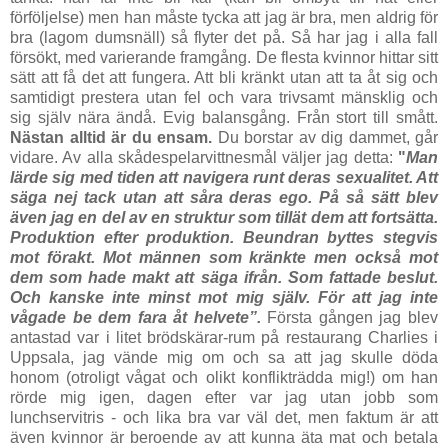
förföljelse) men han måste tycka att jag är bra, men aldrig för
bra (lagom dumsnäll) så flyter det på. Så har jag i alla fall
försökt, med varierande framgång. De flesta kvinnor hittar sitt
sätt att få det att fungera. Att bli kränkt utan att ta åt sig och
samtidigt prestera utan fel och vara trivsamt mänsklig och
sig själv nära ändå. Evig balansgång. Från stort till smått.
Nästan alltid är du ensam.
Du borstar av dig dammet, går
vidare. Av alla skådespelarvittnesmål väljer jag detta:
"
Man
lärde sig med tiden att navigera runt deras sexualitet. Att
säga nej tack utan att såra deras ego. På så sätt blev
även jag en del av en struktur som tillät dem att fortsätta.
Produktion efter produktion. Beundran byttes stegvis
mot förakt. Mot männen som kränkte men också mot
dem som hade makt att säga ifrån. Som fattade beslut.
Och kanske inte minst mot mig själv. För att jag inte
vågade be dem fara åt helvete”.
Första gången jag blev
antastad var i litet brödskärar-rum på restaurang Charlies i
Uppsala, jag vände mig om och sa att jag skulle döda
honom (otroligt vågat och olikt konflikträdda mig!) om han
rörde mig igen, dagen efter var jag utan jobb som
lunchservitris - och lika bra var väl det, men faktum är att
även kvinnor är beroende av att kunna äta mat och betala