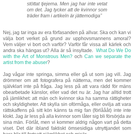
stöttat tjejerna. Men jag har inte vetat
om det. Jag tycker att de kvinnor som
träder fram i artikeln är jättemodiga"
Nej, jag tar inga av era förfasanden på allvar. Ska och kan vi
välja bort verket på grund av upphovsmannens amoral?
Vem väljer vi bort och varför? Varför får vissa all kärlek och
andra ska hängas ut? Alla är så insyltade.
What Do We Do
with the Art of Monstrous Men?
och
Can we separate the
artist from the abuser
?
Jag vågar inte springa, simma eller gå ut som jag vill. Jag
drömmer om att fotografera på nätterna, men det kommer
självklart inte på fråga. Jag less på att vara rädd för mäns
obearbetade känslor, eller vad det nu är. Jag har alltid trott
på jämlikhet: att män och kvinnor ska ha samma rättigheter
och skyldigheter. Att skylla sin oförmåga, eller ovilja att vara
rättskaffens på sitt kön känns ta mig fan (förlåååt) inte inte
klokt. Jag är less på alla kvinnor som låter sig bli försörjda av
sina män. Förlåt, men vi kommer aldrig någon vart på detta
viset. Det där ibland faktiskt ömsesidiga utnyttjandet som