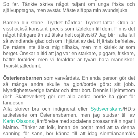
So far. Tänkte skriva något raljant om unga friska och
självupptagna, men avstår. Måste släppa min avundsjuka
Barnen blir större. Trycket hårdnar. Trycket lättar. Oron är
visst också konstant, precis som kärleken till dem. Finns det
något härligare än att älska helt osjälviskt? Jag blir i alla fall
så svindlande glad och öm i hjärtat av det. Hjärtats befrielse.
De måste inte älska mig tillbaka, men min kärlek är som
berget. Önskar alltid att jag var en starkare, piggare, friskare,
bättre förälder, men vi föräldrar är tyvärr bara människor.
Typiskt jättedumt.
Österlensbarnen
som vanvårdats. En enda person gör det
så många andra skulle ha gjort/borde göra: sitt jobb.
Myndighetssverige famlar och tittar bort. Dennis Hjelmström
(och Skatteverket!) gör det alla andra borde ha gjort för
längesen.
Alla skriver bra och indignerat efter
Sydsvenskans
/HD:s
artikelserie om Österlensbarnen, men jag studsar till av
Karin Olssons
jämförelse med socialens oroasanmälningar i
Malmö. Tänker att folk, innan de börjar med att ta denna
sanning för sann, bör känna till att idag slentriananmäls