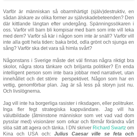
Varför är människan så obarmhärtigt (själv)destruktiv, en
sådan älskare av olika former av självskadebeteenden? Den
där kittlande längtan efter undergång. Spänningssökaren i
oss. Varför vill barn bli kompisar med barn som inte vill leka
med dem? Varför så kär i någon som inte är snäll? Varför vill
inte alla gott hela tiden: baka bröd, odla grönt och sjunga en
sång? Varför ska det vara så himla svårt?
Någonstans i Sverige måste det väl finnas några riktigt bra
skolor, några stora tänkare och briljanta politiker? En enda
intelligent person som inte bara jobbar med narrativet, utan
innehållet och det större perspektivet. Någon som har en
vettig, genomförbar plan. Jag är så less på storyn just nu.
Och livslögnerna.
Jag vill inte ha borgerliga rasister i riksdagen, eller politruker.
Inga fler fegt strategiska kappvändare. Jag vill ha
välutbildade (åtminstone människor som vet vad vad dom
pysslar med) visionärer som orkar och förmår förändra vårt
slöa sätt att agera och tänka. I DN skriver
Richard Swartz
om
Kina och USA och:
Julius Caesar ville se feta och