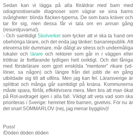
Sedan kan vi lägga på alla föräldrar med barn med
odiagnostiserade diagnoser som vägrar se sina barns
svårigheter: blinda fläcken-typerna. De som bara kräver och
tar för sig, men dessa får vi tala om en annan gång
(resurstjuvarna!).
- Och samtidigt
Skolverket
som tycker att vi ska ta hand om
obehöriga lärare, och det enda jag tänker: bananrepublik. Att
eleverna blir dummare, mår dåligt av stress och undermåliga
lokaler och
lärare
och rektorer som går in i väggen eller
tröttnar är fortfarande tydligen helt oviktigt. Och det fåniga
med förstelärare som gjort enskilda ”mentorer” rikare (vd-
löner, sa någon) och längre från det jobb de en gång
utbildade sig till att utföra. Men jag kan fel. Lärarsverige är
splittrat och många går samtidigt på knäna. Kommunerna
måste spara, förlåt,
effektivisera
mera. Men bra att man ökat
på Rot-avdraget igen i alla fall. Viktigt att veta vad som ska
prioriteras i Sverige: hemmet före barnen, givetvis. För nu är
det snart SOMMARLOV (nej, jag menar bygglov)!
Puss!
/Döden döden döden