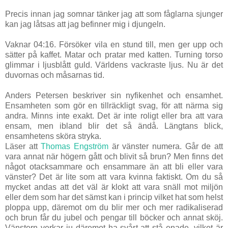
Precis innan jag somnar tänker jag att som fåglarna sjunger
kan jag låtsas att jag befinner mig i djungeln.
Vaknar 04:16. Försöker vila en stund till, men ger upp och
sätter på kaffet. Matar och pratar med katten. Turning torso
glimmar i ljusblått guld. Världens vackraste ljus. Nu är det
duvornas och måsarnas tid.
Anders Petersen beskriver sin nyfikenhet och ensamhet.
Ensamheten som gör en tillräckligt svag, för att närma sig
andra. Minns inte exakt. Det är inte roligt eller bra att vara
ensam, men ibland blir det så ändå. Längtans blick,
ensamhetens sköra stryka.
Läser att
Thomas Engström
är vänster numera. Går de att
vara annat när högern gått och blivit så brun? Men finns det
något otacksammare och ensammare än att bli eller vara
vänster? Det är lite som att vara kvinna faktiskt. Om du så
mycket andas att det väl är klokt att vara snäll mot miljön
eller dem som har det sämst kan i princip vilket hat som helst
ploppa upp, däremot om du blir mer och mer radikaliserad
och brun får du jubel och pengar till böcker och annat sköj.
Vänstern verkar ju däremot ha svårt att stå enade, vilket är