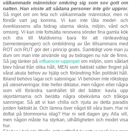
välkammade människor omkring sig som sov gott om
natten. Han visste att sådana personer inte gör uppror.
Så inget ont om feta och välkammade människor, men ni
förstår vart jag komma. Vi kan inte låta medel- och
överklassens alla bidrag utarma skola, miljön, vård och
omsorg. Vi kan inte fortsätta renovera sönder fina gamla kök
och dra till Maldiverna bara för att ränteavdrag
(semesterpengen) och ombildning av lån tillsammans med
ROT och RUT gör det i princip gratis. Samtidigt vore man ju
dum om man inte använde sig av bidragen nu när de finns.
Så jag tänker på
influencer-uppropet
om miljön, som såklart
blev hånat från olika håll, MEN som faktiskt sätter fingret på
vårat akuta behov av hjälp och förändring från politiskt håll.
Ibland behövs lagar och satsningar. Vi behöver inte rökstopp
på uteserveringar. Inte heller diktatur, men någon eller några
som vill förändra samhället till det bättre: kavla upp
skjortärmarna och berätta några obekväma och tråkiga
sanningar. Så att vi kan chilla och njuta av detta paradis
jorden faktiskt är. Och lämna över något till våra barn. Har ni
doftat på blommorna idag? Har ni sett dagen gry. Alla vill,
men någon måste ha styrkan, uthålligheten och modet visa
hur.