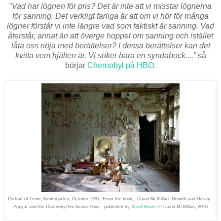
”
Vad har lögnen för pris? Det är inte att vi misstar lögnerna
för sanning. Det verkligt farliga är att om vi hör för många
lögner förstår vi inte längre vad som faktiskt är sanning. Vad
återstår, annat än att överge hoppet om sanning och istället
låta oss nöja med berättelser? I dessa berättelser kan det
kvitta vem hjälten är. Vi söker bara en syndabock....”
så
börjar
Chernobyl på HBO
.
Portrait of Lenin, Kindergarten, October 1997. From the book,
David McMillan: Growth and Decay -
Pripyat and the Chernobyl Exclusion Zone,
published by
Steidl Books
© David McMillan, 2018