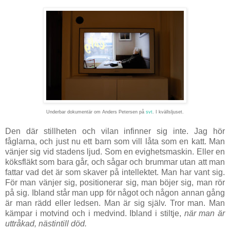
Underbar dokumentär om Anders Petersen på
svt
. I kvällsljuset.
Den där stillheten och vilan infinner sig inte. Jag hör
fåglarna, och just nu ett barn som vill låta som en katt. Man
vänjer sig vid stadens ljud. Som en evighetsmaskin. Eller en
köksfläkt som bara går, och sågar och brummar utan att man
fattar vad det är som skaver på intellektet. Man har vant sig.
För man vänjer sig, positionerar sig, man böjer sig, man rör
på sig. Ibland står man upp för något och någon annan gång
är man rädd eller ledsen. Man är sig själv. Tror man. Man
kämpar i motvind och i medvind. Ibland i stiltje,
när man är
uttråkad, nästintill död.