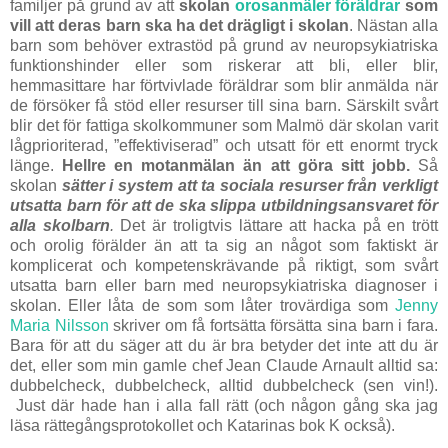
familjer på grund av att
skolan
orosanmäler föräldrar
som
vill att deras barn ska ha det drägligt i skolan
. Nästan alla
barn som behöver extrastöd på grund av neuropsykiatriska
funktionshinder eller som riskerar att bli, eller blir,
hemmasittare har förtvivlade föräldrar som blir anmälda när
de försöker få stöd eller resurser till sina barn. Särskilt svårt
blir det för fattiga skolkommuner som Malmö där skolan varit
lågprioriterad, ”effektiviserad” och utsatt för ett enormt tryck
länge.
Hellre en motanmälan än att göra sitt jobb.
Så
skolan
sätter i system att ta sociala resurser från verkligt
utsatta barn för att de ska slippa utbildningsansvaret för
alla skolbarn
.
Det är troligtvis lättare att hacka på en trött
och orolig förälder än att ta sig an något som faktiskt är
komplicerat och kompetenskrävande på riktigt, som svårt
utsatta barn eller barn med neuropsykiatriska diagnoser i
skolan. Eller låta de som som låter trovärdiga som
Jenny
Maria Nilsson
skriver om få fortsätta försätta sina barn i fara.
Bara för att du säger att du är bra betyder det inte att du är
det, eller som min gamle chef Jean Claude Arnault alltid sa:
dubbelcheck, dubbelcheck, alltid dubbelcheck (sen vin!).
Just där hade han i alla fall rätt (och någon gång ska jag
läsa rättegångsprotokollet och Katarinas bok K också).