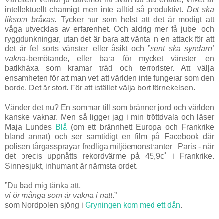
intellektuellt charmigt men inte alltid så produktivt.
Det ska
liksom bråkas.
Tycker hur som helst att det är modigt att
våga utvecklas av erfarenhet. Och aldrig mer få jubel och
ryggdunkningar, utan det är bara att vänta in en attack för att
det är fel sorts vänster, eller åsikt och ”
sent ska syndarn’
vakna-
bemötande, eller bara för mycket vänster: en
batikhäxa som kramar träd och terrorister. Att välja
ensamheten för att man vet att världen inte fungerar som den
borde. Det är stort. För att istället välja bort förnekelsen.
Vänder det nu? En sommar till som bränner jord och världen
kanske vaknar. Men så ligger jag i min tröttdvala och läser
Maja Lundes
Blå
(om ett brännhett Europa och Frankrike
bland annat) och ser samtidigt en film på Facebook där
polisen tårgassprayar fredliga miljöemonstranter i Paris - när
det precis uppnåtts rekordvärme på 45,9c˚ i Frankrike.
Sinnesjukt, inhumant är närmsta ordet.
”Du bad mig tänka att,
vi ör många som är vakna i natt
.”
som Nordpolen sjöng i
Gryningen kom med ett dån
.