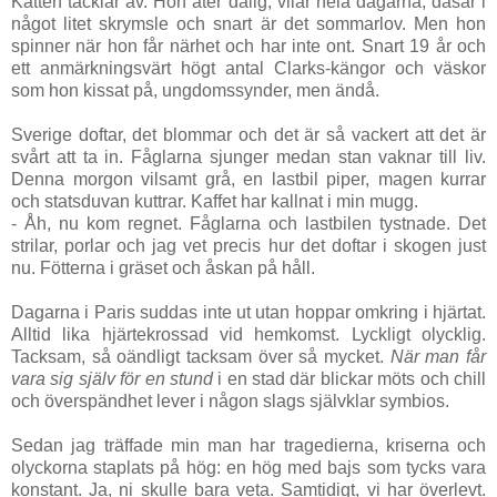
Katten tacklar av. Hon äter dålig, vilar hela dagarna, dåsar i
något litet skrymsle och snart är det sommarlov. Men hon
spinner när hon får närhet och har inte ont. Snart 19 år och
ett anmärkningsvärt högt antal Clarks-kängor och väskor
som hon kissat på, ungdomssynder, men ändå.
Sverige doftar, det blommar och det är så vackert att det är
svårt att ta in. Fåglarna sjunger medan stan vaknar till liv.
Denna morgon vilsamt grå, en lastbil piper, magen kurrar
och statsduvan kuttrar. Kaffet har kallnat i min mugg.
- Åh, nu kom regnet. Fåglarna och lastbilen tystnade. Det
strilar, porlar och jag vet precis hur det doftar i skogen just
nu. Fötterna i gräset och åskan på håll.
Dagarna i Paris suddas inte ut utan hoppar omkring i hjärtat.
Alltid lika hjärtekrossad vid hemkomst. Lyckligt olycklig.
Tacksam, så oändligt tacksam över så mycket.
När man får
vara sig själv för en stund
i
en stad där blickar möts och chill
och överspändhet lever i någon slags självklar symbios.
Sedan jag träffade min man har tragedierna, kriserna och
olyckorna staplats på hög: en hög med bajs som tycks vara
konstant. Ja, ni skulle bara veta. Samtidigt, vi har överlevt.