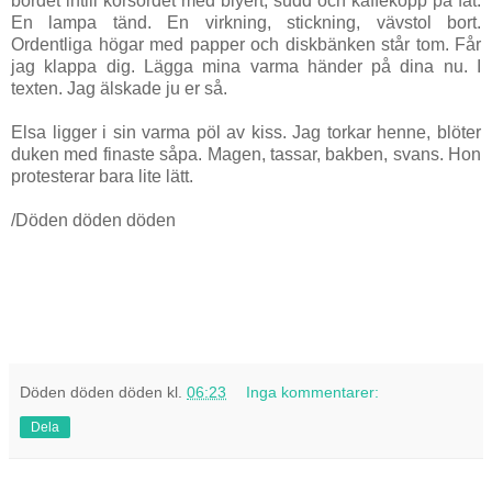
bordet intill korsordet med blyert, sudd och kaffekopp på fat.
En lampa tänd. En virkning, stickning, vävstol bort.
Ordentliga högar med papper och diskbänken står tom. Får
jag klappa dig. Lägga mina varma händer på dina nu. I
texten. Jag älskade ju er så.
Elsa ligger i sin varma pöl av kiss. Jag torkar henne, blöter
duken med finaste såpa. Magen, tassar, bakben, svans. Hon
protesterar bara lite lätt.
/Döden döden döden
Döden döden döden
kl.
06:23
Inga kommentarer:
Dela