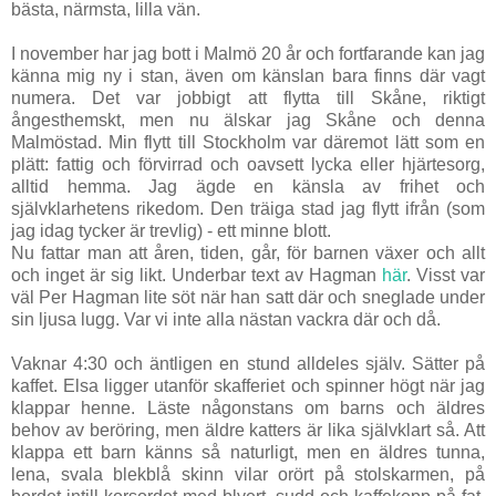
bästa, närmsta, lilla vän.
I november har jag bott i Malmö 20 år och fortfarande kan jag
känna mig ny i stan, även om känslan bara finns där vagt
numera. Det var jobbigt att flytta till Skåne, riktigt
ångesthemskt, men nu älskar jag Skåne och denna
Malmöstad. Min flytt till Stockholm var däremot lätt som en
plätt: fattig och förvirrad och oavsett lycka eller hjärtesorg,
alltid hemma. Jag ägde en känsla av frihet och
självklarhetens rikedom. Den träiga stad jag flytt ifrån (som
jag idag tycker är trevlig) - ett minne blott.
Nu fattar man att åren, tiden, går, för barnen växer och allt
och inget är sig likt. Underbar text av Hagman
här
. Visst var
väl Per Hagman lite söt när han satt där och sneglade under
sin ljusa lugg. Var vi inte alla nästan vackra där och då.
Vaknar 4:30 och äntligen en stund alldeles själv. Sätter på
kaffet. Elsa ligger utanför skafferiet och spinner högt när jag
klappar henne. Läste någonstans om barns och äldres
behov av beröring, men äldre katters är lika självklart så. Att
klappa ett barn känns så naturligt, men en äldres tunna,
lena, svala blekblå skinn vilar orört på stolskarmen, på