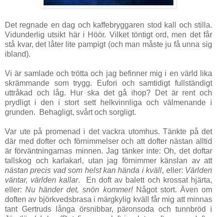
Det regnade en dag och kaffebryggaren stod kall och stilla.
Vidunderlig utsikt här i Höör. Vilket töntigt ord, men det får
stå kvar, det låter lite pampigt (och man måste ju få unna sig
ibland).
Vi är samlade och trötta och jag befinner mig i en värld lika
skrämmande som trygg. Eufori och samtidigt fullständigt
uttråkad och låg. Hur ska det gå ihop? Det är rent och
prydligt i den i stort sett helkvinnliga och välmenande i
grunden. Behagligt, svårt och sorgligt.
Var ute på promenad i det vackra utomhus. Tänkte på det
där med dofter och förnimmelser och att dofter nästan alltid
är förväntningarnas minnen. Jag tänker inte: Oh, det doftar
tallskog och karlakarl, utan jag förnimmer känslan av att
nästan precis vad som helst kan hända i kväll
, eller:
Världen
väntar, världen kallar
. En doft av balett och krossat hjärta,
eller:
Nu händer det, snön kommer!
Något stort. Även om
doften av björkvedsbrasa i märgkylig kväll får mig att minnas
tant Gertruds långa örsnibbar, päronsoda och tunnbröd i