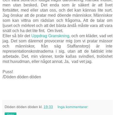
men utan besked. Det enda som är säkert är att livet
fortsätter, med eller utan oss, och det kan kännas lite surt.
Jag önskar att de pratar med döende människor. Människor
som kan vittna om rädslan och frågorna. Att de talar om
ljuset och mörkret och att det bästa ändå måste vara att vara
snäll och ha det lite fint. Om livet.
Eller så blir det
Uppdrag Granskning
, och om kläder, vad vet
jag. Det som däremot provocerar mig (om vi pratar mässor
och människor, från säg Staffanstorp) är inte
representationskostnaderna i sig, utan att de faktiskt inte
arbetade. Det, min vänner, torde kallas svindleri, trolöshet
mot huvudman, eller något annat. Ja, vad vet jag.
Puss!
/Döden döden döden
Döden döden döden
kl.
19:33
Inga kommentarer:
Dela