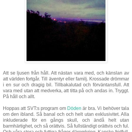
Att se ljusen från håll. Att nästan vara med, och känslan av
att världen fortgår. Till äventyr eller familj. Krossade drömmar
i en sur och dragig bil. Tillbakalutad och förväntansfull. Att
vara med utan att medverka, att titta på och andas in. Tryggt.
På håll och allt.
Hoppas att SVT:s program om
Döden
är bra. Vi behöver tala
om den ibland. Så banal och och helt utan exklusivitet. Alla
inkluderade för en gångs skull, och ändå helt utan
barmhärtighet, och så orättvis. Så fullständigt orättvis och ful.
Och våra stora och futtiga frågor däromkring. Kanske fridfull,