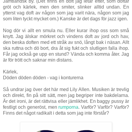
Jämtländsk by. (Det finns en doft jag letar efter, som doftar
gröt och kärlek, men den smiter, slinker alltid undan. En
ytterst vag doft av någon som jag varit nära, någon som jag
som liten tyckt mycket om.) Kanske är det dags för jazz igen.
Nog dör vi allt en smula nu. Eller kurar ihop oss som små
knytt. Jag älskar mörkret och vindens doft av jord och hav,
den beska doften med ett stråk av snö, långt bak i näsan. Allt
ska ruttna och dö bort, dra åt sig fukt och slutligen falla ihop.
Får jag också ge upp en stund? Vända och komma åter. Jag
är för trött och saknar min distans.
Kärlek,
Döden döden döden - vag i konturerna
Så undrar jag över det här med Lily Allen. Musiken är trevlig
och direkt, fin på sitt sätt, men jag begriper inte bakdelarna.
Är det ironi, är det rättvisa eller jämlikhet. En baggy pussy är
festligt och generöst, men
rumporna
. Varför? Varför? Varför?
Finns det något radikalt i detta som jag inte förstår?