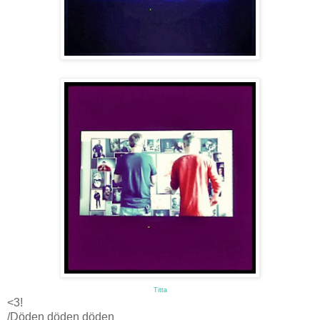
Titta
<3!
/Döden döden döden