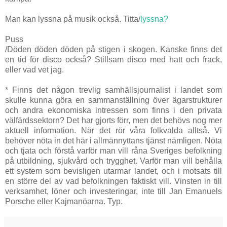
Man kan lyssna på musik också. Titta/
lyssna?
Puss
/Döden döden döden på stigen i skogen. Kanske finns det
en tid för disco också? Stillsam disco med hatt och frack,
eller vad vet jag.
*
Finns det någon trevlig samhällsjournalist i landet som
skulle kunna göra en sammanställning över ägarstrukturer
och andra ekonomiska intressen som finns i den privata
välfärdssektorn? Det har gjorts förr, men det behövs nog mer
aktuell information. När det rör våra folkvalda alltså. Vi
behöver nöta in det här i allmännyttans tjänst nämligen. Nöta
och tjata och förstå varför man vill råna Sveriges befolkning
på utbildning, sjukvård och trygghet. Varför man vill behålla
ett system som bevisligen utarmar landet, och i motsats till
en större del av vad befolkningen faktiskt vill. Vinsten in till
verksamhet, löner och investeringar, inte till Jan Emanuels
Porsche eller Kajmanöarna. Typ.