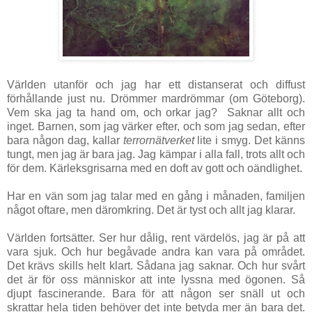
Världen utanför och jag har ett distanserat och diffust
förhållande just nu. Drömmer mardrömmar (om Göteborg).
Vem ska jag ta hand om, och orkar jag? Saknar allt och
inget. Barnen, som jag värker efter, och som jag sedan, efter
bara någon dag, kallar
terrornätverket
lite i smyg. Det känns
tungt, men jag är bara jag. Jag kämpar i alla fall, trots allt och
för dem. Kärleksgrisarna med en doft av gott och oändlighet.
Har en vän som jag talar med en gång i månaden, familjen
något oftare, men däromkring. Det är tyst och allt jag klarar.
Världen fortsätter. Ser hur dålig, rent värdelös, jag är på att
vara sjuk. Och hur begåvade andra kan vara på området.
Det krävs skills helt klart. Sådana jag saknar. Och hur svårt
det är för oss människor att inte lyssna med ögonen. Så
djupt fascinerande. Bara för att någon ser snäll ut och
skrattar hela tiden behöver det inte betyda mer än bara det.