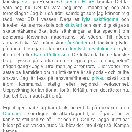
konstiga
svar
på Resumés
Claes de Faires
krönika. Det får
vara nog nu. Det får vara nog med mobbning och alla
förenklingar. Jag blir så trött, samtidigt som jag känner mig
rädd med SD i vassen. Dags att
lyfta sakfrågorna
och
idealen. Att utarma skola och
sjukvård
och samtidigt säga att
skatteintäkterna ökat trots sänkningar är lite speciellt om
pengarna försvinner någonstans på vägen. Till någon
annans ficka. När människor
går sönder
och forskning tyder
på annat. Den gamla krönikan
den tysta revolutionen
knyter
ihop det, eller
Karin Pettersson
. De folkvalda borde kanske
börja lyssna på andra än den egna privata närigheten*
någon gång? Jag vill tro, men jag är för trött. Eller varför inte
satsa på framtiden om nu intäkterna är så goda - och ta lite
ansvar. Jag är less på ansvarsfriheten,
privat
, såväl som
inom kommunal, statlig eller regional verksamhet.
Uppryckning för fan (förlåt, förlåt, förlåt!!), men det räcker nu.
Jag behöver något att tro på.
Egentligen hade jag bara tänkt be er titta på dokumentären
Dom andra
som ligger ute
åtta dagar
till, för frågan är hur vi
kan sitta still och se på. Här och nu. Och så lägga ut ett par
bilder på det vackra nuet. Nu blev det inte riktigt så. Kämpa
kämpa.