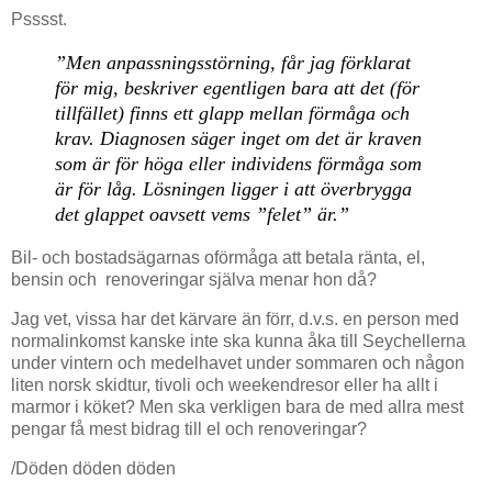
Psssst.
”Men anpassningsstörning, får jag förklarat
för mig, beskriver egentligen bara att det (för
tillfället) finns ett glapp mellan förmåga och
krav. Diagnosen säger inget om det är kraven
som är för höga eller individens förmåga som
är för låg. Lösningen ligger i att överbrygga
det glappet oavsett vems ”felet” är.”
Bil- och bostadsägarnas oförmåga att betala ränta, el,
bensin och renoveringar själva menar hon då?
Jag vet, vissa har det kärvare än förr, d.v.s. en person med
normalinkomst kanske inte ska kunna åka till Seychellerna
under vintern och medelhavet under sommaren och någon
liten norsk skidtur, tivoli och weekendresor eller ha allt i
marmor i köket? Men ska verkligen bara de med allra mest
pengar få mest bidrag till el och renoveringar?
/Döden döden döden