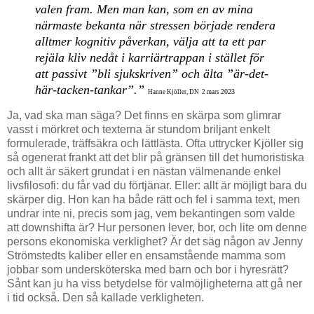
valen fram. Men man kan, som en av mina
närmaste bekanta när stressen började rendera
alltmer kognitiv påverkan, välja att ta ett par
rejäla kliv nedåt i karriärtrappan i stället för
att passivt ”bli sjukskriven” och älta ”är-det-
här-tacken-tankar”.”
2023
Hanne Kjöller, DN 2 mars
Ja, vad ska man säga? Det finns en skärpa som glimrar
vasst i mörkret och texterna är stundom briljant enkelt
formulerade, träffsäkra och lättlästa. Ofta uttrycker Kjöller sig
så ogenerat frankt att det blir på gränsen till det humoristiska
och allt är säkert grundat i en nästan välmenande enkel
livsfilosofi: du får vad du förtjänar. Eller: allt är möjligt bara du
skärper dig.
Hon kan ha både rätt och fel i samma text, men
undrar inte ni, precis som jag, vem bekantingen som valde
att downshifta är? Hur personen lever, bor, och lite om denne
persons ekonomiska verklighet? Är det säg någon av Jenny
Strömstedts kaliber eller en ensamstående mamma som
jobbar som undersköterska med barn och bor i hyresrätt?
Sånt kan ju ha viss betydelse för valmöjligheterna att gå ner
i tid också. Den så kallade verkligheten.