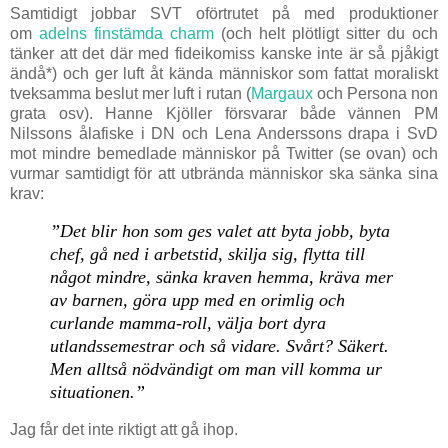
Samtidigt jobbar SVT oförtrutet på med produktioner
om
adelns finstämda charm
(och helt plötligt sitter du och
tänker att det där med fideikomiss kanske inte är så pjåkigt
ändå*) och ger luft åt kända människor som fattat moraliskt
tveksamma beslut mer luft i rutan (
Margaux
och Persona non
grata osv). Hanne Kjöller försvarar både vännen PM
Nilssons ålafiske i DN och Lena Anderssons drapa i SvD
mot mindre bemedlade människor på Twitter (se ovan) och
vurmar samtidigt för att utbrända människor ska sänka sina
krav:
”Det blir hon som ges valet att byta jobb, byta
chef, gå ned i arbetstid, skilja sig, flytta till
något mindre, sänka kraven hemma, kräva mer
av barnen, göra upp med en orimlig och
curlande mamma-roll, välja bort dyra
utlandssemestrar och så vidare. Svårt? Säkert.
Men alltså nödvändigt om man vill komma ur
situationen.”
Jag får det inte riktigt att gå ihop.