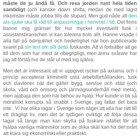
måste de ju ändå få. Och resa jorden runt hela tiden
samtidigt
(och kanske down shifta, medan de med lägst
inkomster måste jobba tills de stupar). Men gud nåde att
den
als-sjuke ska få rätt till anpassningar i hemmet i tid
. Det finns
banne mig gränser för hur mycket
eventuellt
fusk i
assistansbranschen vi kan tolerera trots allt. Hanne visade i
alla fall på ödmjukhet och hederlighet när hon publicerade
svaret på
sin text om allt detta
fuskande. Att vi fortsätter att ge
till dem som har mest är obegripligt, men ännu svårare har
jag att förstå hur de står ut med sig själva.
Men det
är
intressant att vi uppgivet rycker på axlarna och i
princip accepterar kriminellt usla arbetsförhållanden, fusk
och slavlöner när det gäller bygg, service och städ (och
skola, vård och omsorg och järnvägsunderhåll med mera),
men ajabaja den som har behov av hjälp. Hur kunde vi bli så
moraliskt korrupta så snabbt i Sverige, jag fattar det bara
inte. Vi har olika lagar i Sverige som säger att alla har rätt till
ett drägligt liv, men det är tydligen oviktigt att följa dessa
lagar så länge man kan skylla på fuskare istället för att
hjälpa vanliga människor som av olika skäl kan ha det svårt
att klara sig ekonomiskt eller praktiskt.