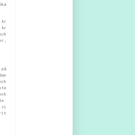
öka
 Är
 Är
och
er,
 på
dan
och
ste
och
te.
 vi
rit
.