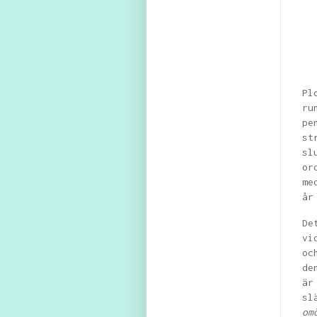
Pl
ru
pe
st
sl
or
me
år
De
vi
oc
de
är
sl
om