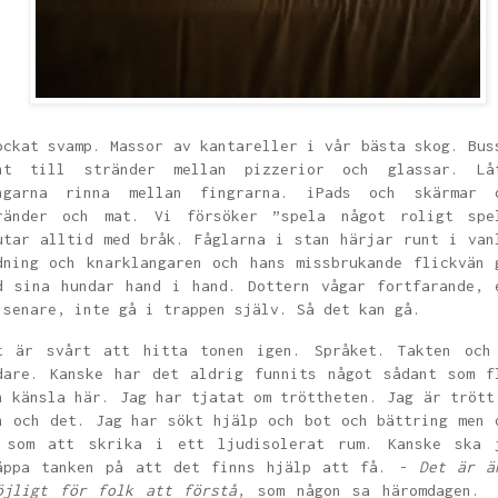
ockat svamp. Massor av kantareller i vår bästa skog. Bus
nt till stränder mellan pizzerior och glassar. Lå
ngarna rinna mellan fingrarna. iPads och skärmar 
ränder och mat. Vi försöker ”spela något roligt spe
utar alltid med bråk. Fåglarna i stan härjar runt i van
dning och knarklangaren och hans missbrukande flickvän 
d sina hundar hand i hand. Dottern vågar fortfarande, 
 senare, inte gå i trappen själv. Så det kan gå.
t är svårt att hitta tonen igen. Språket. Takten och
dare. Kanske har det aldrig funnits något sådant som f
h känsla här. Jag har tjatat om tröttheten. Jag är trött
n och det. Jag har sökt hjälp och bot och bättring men 
 som att skrika i ett ljudisolerat rum. Kanske ska 
äppa tanken på att det finns hjälp att få. -
Det är ä
öjligt för folk att förstå
, som någon sa häromdagen.