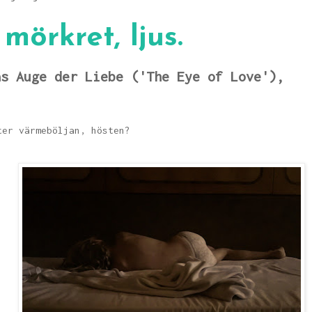
 mörkret, ljus.
as Auge der Liebe ('The Eye of Love'),
ter värmeböljan, hösten?