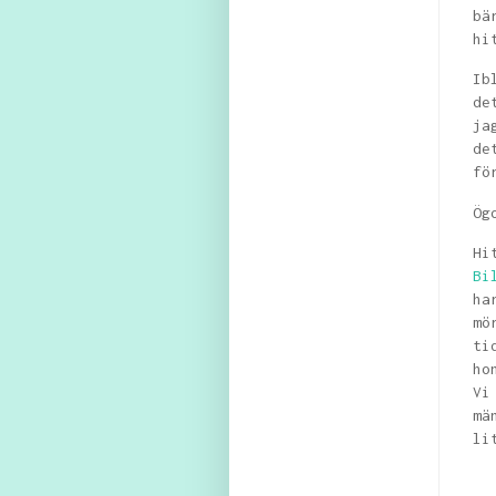
bä
hi
Ib
de
ja
de
fö
Ög
H
Bi
ha
mö
ti
ho
Vi
mä
li