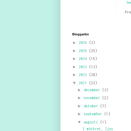
Se
Pr
Bloggarkiv
►
2026
(3)
►
2025
(25)
►
2024
(15)
►
2023
(13)
►
2022
(28)
▼
2021
(22)
►
december
(3)
►
november
(2)
►
oktober
(7)
►
september
(1)
▼
augusti
(1)
I mörkret, ljus.