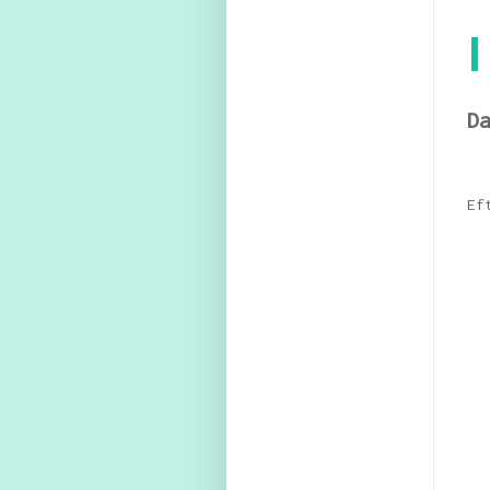
I
D
Ef