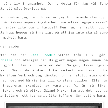
r våra liv i ensamhet. Och i detta får jag väl förs
tta ett sätt överleva på…
land undrar jag hur och varför jag fortfarande står upp.
t människans anpassningsbarhet, normaliseringsprocessen?
g rentav lite dum i huvudet? Men jag när mitt hopp 
tta hopp hoppas så innerligt på att jag inte ska gå sönd
r mycket, bara.
onen svider.
ittar den här
René Groebli
-bilden från 1952 igår
ldhalle
och återigen har du gjort någon någon annan re
r gjort. Utan att veta om det. Sängar, lakan ljus 
rker. Någon du älskar. Lika vackert som banalt. Lä
dskriften Verk och jag tänkte, hon har stulit mina ord 
n gör det med hänvisning till konstens villkor. Eller in
 inspireras skamlöst av varandra. Vi är så lika
nniskor, och så olika. Ibland önskar jag att det hade va
te lättare. Att jag varit lite tuffare. Och bättre bara