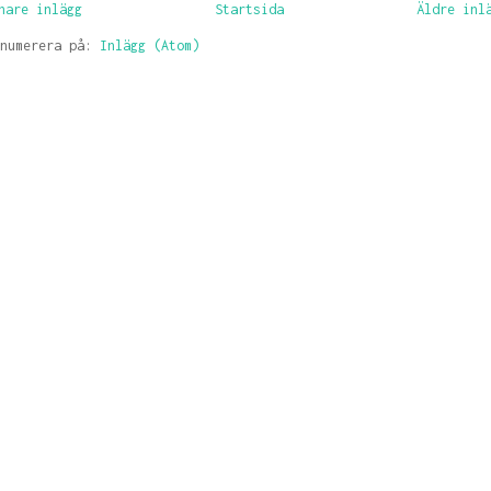
nare inlägg
Startsida
Äldre inl
enumerera på:
Inlägg (Atom)