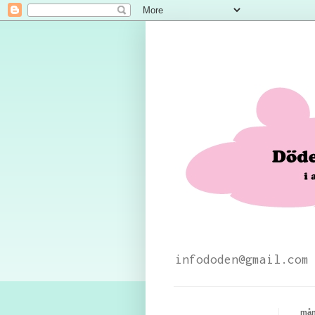
infododen@gmail.com
mån