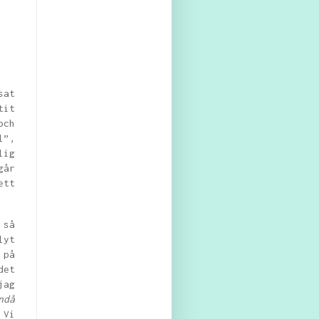
sat
tit
och
l”,
lig
går
ett
 så
lyt
 på
det
jag
ndå
 Vi