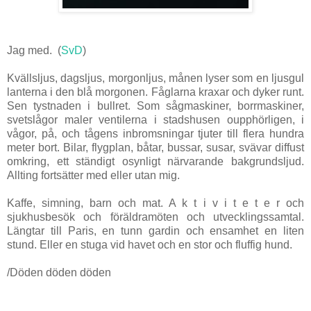
Jag med. (
SvD
)
Kvällsljus, dagsljus, morgonljus, månen lyser som en ljusgul
lanterna i den blå morgonen. Fåglarna kraxar och dyker runt.
Sen tystnaden i bullret. Som sågmaskiner, borrmaskiner,
svetslågor maler ventilerna i stadshusen oupphörligen, i
vågor, på, och tågens inbromsningar tjuter till flera hundra
meter bort. Bilar, flygplan, båtar, bussar, susar, svävar diffust
omkring, ett ständigt osynligt närvarande bakgrundsljud.
Allting fortsätter med eller utan mig.
Kaffe, simning, barn och mat. A k t i v i t e t e r och
sjukhusbesök och föräldramöten och utvecklingssamtal.
Längtar till Paris, en tunn gardin och ensamhet en liten
stund. Eller en stuga vid havet och en stor och fluffig hund.
/Döden döden döden