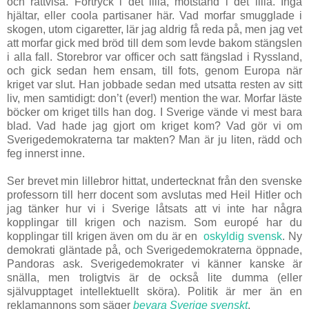
och rättvisa. Förtryck i det lilla, motstånd i det lilla. Inga
hjältar, eller coola partisaner här. Vad morfar smugglade i
skogen, utom cigaretter, lär jag aldrig få reda på, men jag vet
att morfar gick med bröd till dem som levde bakom stängslen
i alla fall. Storebror var officer och satt fängslad i Ryssland,
och gick sedan hem ensam, till fots, genom Europa när
kriget var slut. Han jobbade sedan med utsatta resten av sitt
liv, men samtidigt: don’t (ever!) mention the war. Morfar läste
böcker om kriget tills han dog. I Sverige vände vi mest bara
blad. Vad hade jag gjort om kriget kom? Vad gör vi om
Sverigedemokraterna tar makten? Man är ju liten, rädd och
feg innerst inne.
Ser brevet min lillebror hittat, undertecknat från den svenske
professorn till herr docent som avslutas med Heil Hitler och
jag tänker hur vi i Sverige låtsats att vi inte har några
kopplingar till krigen och nazism. Som europé har du
kopplingar till krigen även om du är en
oskyldig svensk
. Ny
demokrati gläntade på, och Sverigedemokraterna öppnade,
Pandoras ask. Sverigedemokrater vi känner kanske är
snälla, men troligtvis är de också lite dumma (eller
självupptaget intellektuellt sköra). Politik är mer än en
reklamannons som säger
bevara Sverige svenskt
.