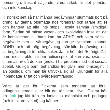
personliga, fräscht säljande, varumärket, är det primära,
och inte kunskap.
Historiskt sett så har många begåvningar slummats bort på
grund av denna oförmåga hos föräldrar och lärare att se
och hantera att alla inte stöps i exakt samma (smidiga)
form. Sedan så måste vuxen- och skolvärlden inse att det
är
komplicerat; att barn kan ha ADHD och vara särskilt
begåvade men att särbegåvning kan ge symptom liknande
ADHD och att hög begåvning,
särskild begåvning och
särbegåvning är tre olika saker. Ja, ni hör: det
är
rörigt. Och
barn med problem inom autismspektrat kan vara svåra att
charmas av då de kan (brukar) ha problem med det sociala
spelet. Gulliga barn behandlas troligtvis mer omsorgsfullt
än ogulliga, om man får uttrycka sig så. Djungeln för alla
inblandade är tät och svårgenomtränglig.
Värst är det för flickorna som tenderar att förbli
odiagnostiserade, eller blir det för sent i livet. Citerar från
en
länk
jag fått från en fantastisk människa och pedagog
(och forskare, vet ni) jag känner: