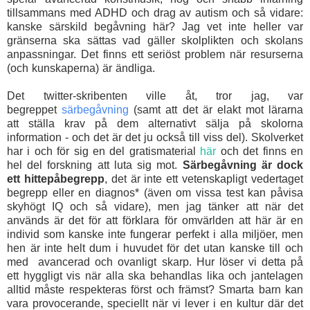
tillsammans med ADHD och drag av autism och så vidare:
kanske särskild begåvning här? Jag vet inte heller var
gränserna ska sättas vad gäller skolplikten och skolans
anpassningar. Det finns ett seriöst problem när resurserna
(och kunskaperna) är ändliga.
Det twitter-skribenten ville åt, tror jag, var
begreppet
särbegåvning
(samt att det är elakt mot lärarna
att ställa krav på dem alternativt sälja på skolorna
information - och det är det ju också till viss del). Skolverket
har i och för sig en del gratismaterial
här
och det finns en
hel del forskning att luta sig mot.
Särbegåvning är dock
ett hittepåbegrepp
, det är inte ett vetenskapligt vedertaget
begrepp eller en diagnos* (även om vissa test kan påvisa
skyhögt IQ och så vidare), men jag tänker att när det
används är det för att förklara för omvärlden att här är en
individ som kanske inte fungerar perfekt i alla miljöer, men
hen är inte helt dum i huvudet för det utan kanske till och
med avancerad och ovanligt skarp. Hur löser vi detta på
ett hyggligt vis när alla ska behandlas lika och jantelagen
alltid måste respekteras först och främst? Smarta barn kan
vara provocerande, speciellt när vi lever i en kultur där det