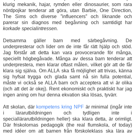
klurig mekanik, hajar, rymden eller dinosaurier, som rara
nördpojkar tenderar att göra, utan Barbie, One Direction,
The Sims och diverse ”influencers” och liknande och
parerar sin diagnos med begåvning och samtidigt har
korkade specialintressen.
Detsamma gäller barn med särbegåvning. De
underpresterar och lider om de inte får rätt hjälp och stöd.
Jag förstår att detta kan vara provocerande för många,
speciellt högbegåvade. Många av dessa barn tenderar att
underprestera, men klarar oftast målen, vilket gör att de får
klara sig själva. Om ALLA
ska få möjlighet att trivas, känna
sig hyfsat trygga och glada samt nå sin fulla potential,
måste vi
också se ALLA barn och acceptera att vi är olika
(och att det är okej). Rent ekonomiskt och praktiskt har jag
ingen aning om hur denna ekvation ska lösas, tyvärr.
Att skolan, där
kompetens kring NPF
är minimal (ingår inte
i lärarutbildningen och tydligen inte i
speciallärarutbildningen heller) ska klara detta, är orimligt.
Där friskolornas pedagogik (the real flumskola, of today)
med idéer om att barnen från förskoleklass ska lära av