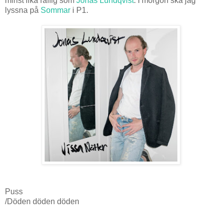
minst lika raffig som
Jonas Lundqvist
. I morgon ska jag
lyssna på
Sommar
i P1.
Puss
/Döden döden döden