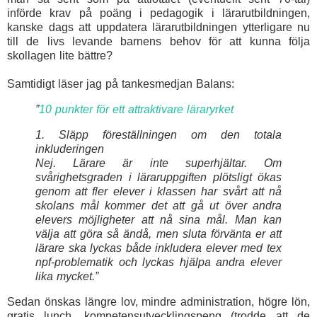
införde krav på poäng i pedagogik i
lärarutbildningen,
kanske dags att uppdatera lärarutbildningen ytterligare nu
till de livs levande barnens behov för att kunna följa
skollagen lite bättre?
Samtidigt läser jag på tankesmedjan Balans:
”
10 punkter för ett attraktivare läraryrket
1. Släpp föreställningen om den totala
inkluderingen
Nej. Lärare är inte superhjältar. Om
svårighetsgraden i läraruppgiften plötsligt ökas
genom att fler elever i klassen har svårt att nå
skolans mål kommer det att gå ut över andra
elevers möjligheter att nå sina mål. Man kan
välja att göra så ändå, men sluta förvänta er att
lärare ska lyckas både inkludera elever med tex
npf-problematik och
lyckas hjälpa andra elever
lika mycket.
”
Sedan önskas längre lov, mindre administration, högre lön,
gratis lunch, kompetensutvecklingspeng (trodde att de