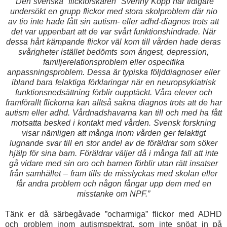
”Den svenska ”flickforskaren” Svenny Kopp har tidigare
undersökt en grupp flickor med stora skolproblem där nio
av tio inte hade fått sin autism- eller adhd-diagnos trots att
det var uppenbart att de var svårt funktionshindrade. När
dessa hårt kämpande flickor väl kom till vården hade deras
svårigheter istället bedömts som ångest, depression,
familjerelationsproblem eller ospecifika
anpassningsproblem. Dessa är typiska följddiagnoser eller
ibland bara felaktiga förklaringar när en neuropsykiatrisk
funktionsnedsättning förblir oupptäckt. Våra elever och
framförallt flickorna kan alltså sakna diagnos trots att de har
autism eller adhd. Vårdnadshavarna kan till och med ha fått
motsatta besked i kontakt med vården. Svensk forskning
visar nämligen att många inom vården ger felaktigt
lugnande svar till en stor andel av de föräldrar som söker
hjälp för sina barn. Föräldrar väljer då i många fall att inte
gå vidare med sin oro och barnen förblir utan rätt insatser
från samhället – fram tills de misslyckas med skolan eller
får andra problem och någon fångar upp dem med en
misstanke om NPF.”
Tänk er då särbegåvade ”ocharmiga” flickor med ADHD
och problem inom autismspektrat, som inte snöat in på