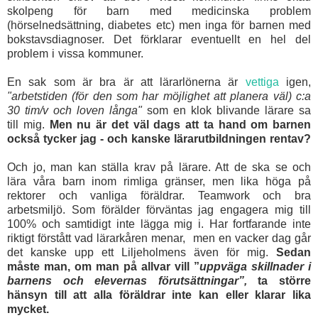
skolpeng för barn med medicinska problem
(hörselnedsättning, diabetes etc) men inga för barnen med
bokstavsdiagnoser. Det förklarar eventuellt en hel del
problem i vissa kommuner.
En sak som är bra är att lärarlönerna är
vettiga
igen,
"arbetstiden (för den som har möjlighet att planera väl) c:a
30 tim/v och loven långa"
som en klok blivande lärare sa
till mig.
Men
nu är det väl dags att ta hand om barnen
också tycker jag - och kanske lärarutbildningen rentav?
Och jo, man kan ställa krav på lärare. Att de ska se och
lära våra barn inom rimliga gränser, men lika höga på
rektorer och vanliga föräldrar. Teamwork och bra
arbetsmiljö. Som förälder förväntas jag engagera mig till
100% och samtidigt inte lägga mig i. Har fortfarande inte
riktigt förstått vad lärarkåren menar, men en vacker dag går
det kanske upp ett Liljeholmens även för mig.
Sedan
måste man, om man på allvar vill ”
uppväga skillnader i
barnens och elevernas förutsättningar”,
ta större
hänsyn till att alla föräldrar inte kan eller klarar lika
mycket.