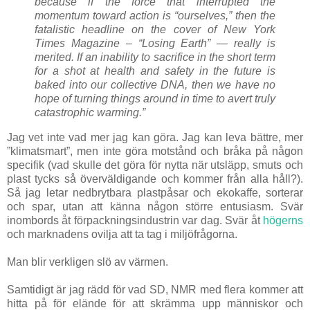
because if the force that interrupted the
momentum toward action is “ourselves,” then the
fatalistic headline on the cover of New York
Times Magazine – “Losing Earth” — really is
merited. If an inability to sacrifice in the short term
for a shot at health and safety in the future is
baked into our collective DNA, then we have no
hope of turning things around in time to avert truly
catastrophic warming.”
Jag vet inte vad mer jag kan göra. Jag kan leva bättre, mer
”klimatsmart”, men inte göra motstånd och bråka på någon
specifik (vad skulle det göra för nytta när utsläpp, smuts och
plast tycks så överväldigande och kommer från alla håll?).
Så jag letar nedbrytbara plastpåsar och ekokaffe, sorterar
och spar, utan att känna någon större entusiasm. Svär
inombords åt förpackningsindustrin var dag. Svär åt
högerns
och marknadens ovilja att ta tag i miljöfrågorna.
Man blir verkligen slö av värmen.
Samtidigt är jag rädd för vad SD, NMR med flera kommer att
hitta på för elände för att skrämma upp människor och