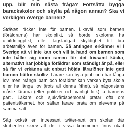
upp, blir min nästa fråga? Fortsätta bygga
barackskolor och skylla på någon annan? Ska vi
verkligen överge barnen?
Strävan
räcker inte för barnen. Likaväl som barnen
(föräldrarna) har skolplikt, så borde skolorna ha
utbildningplikt, eller lagstadgad skyldighet till bra
arbetsmiljö även för barnen.
Så antingen erkänner vi i
Sverige att vi inte kan och vill ta hand om barnen som
inte håller sig inom ramen för det trivsamt käcka,
alternativt har jobbiga föräldrar som ständigt är på, eller
så får vi erkänna att enbart höjda lärarlöner inte gett
barnen bättre skolliv.
Lärare kan byta jobb och har långa
lov, men många barn och föräldrar kan varken byta skola
eller ha långa lov (trots all denna frihet), så någonstans
måste lärarna (eller politiker och vanligt folk) ta barnens
parti. Läkare och sjukvårdspersonal pratar ofta om
patientsäkerhet, hör sällan lärare prata om eleverna på
samma sätt.
Såg också en intressant twitter-rant om skolan där
skribenten skrev att det i vissa kommuner finns ökad