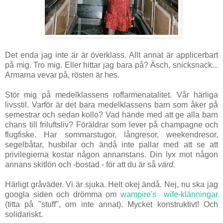
Det enda jag inte är är överklass. Allt annat är applicerbart
på mig. Tro mig. Eller hittar jag bara på? Äsch, snicksnack...
Armarna vevar på, rösten är hes.
Stör mig på medelklassens roffarmenatalitet. Vår härliga
livsstil. Varför är det bara medelklassens barn som åker på
semestrar och sedan kollo? Vad hände med att ge alla barn
chans till friluftsliv? Föräldrar som lever på champagne och
flugfiske. Har sommarstugor, långresor, weekendresor,
segelbåtar, husbilar och ändå inte pallar med att se att
privilegierna kostar någon annanstans. Din lyx mot någon
annans skitlön och -bostad - för att du är så
värd.
Härligt gråväder. Vi är sjuka. Helt okej ändå. Nej, nu ska jag
googla siden och drömma om
wampire's wife-klänningar
(titta på "stuff", om inte annat). Mycket konstruktivt! Och
solidariskt.