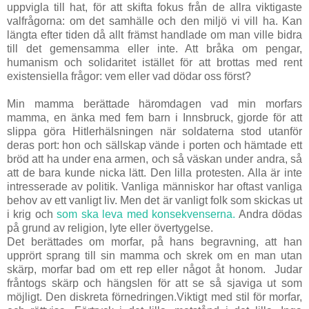
uppvigla till hat, för att skifta fokus från de allra viktigaste
valfrågorna: om det samhälle och den miljö vi vill ha. Kan
längta efter tiden då allt främst handlade om man ville bidra
till det gemensamma eller inte. Att bråka om pengar,
humanism och solidaritet istället för att brottas med rent
existensiella frågor: vem eller vad dödar oss först?
Min mamma berättade häromdagen vad min morfars
mamma, en änka med fem barn i Innsbruck, gjorde för att
slippa göra Hitlerhälsningen när soldaterna stod utanför
deras port: hon och sällskap vände i porten och hämtade ett
bröd att ha under ena armen, och så väskan under andra, så
att de bara kunde nicka lätt. Den lilla protesten. Alla är inte
intresserade av politik. Vanliga människor har oftast vanliga
behov av ett vanligt liv. Men det är vanligt folk som skickas ut
i krig och
som ska leva med konsekvenserna.
Andra dödas
på grund av religion, lyte eller övertygelse.
Det berättades om morfar, på hans begravning, att han
upprört sprang till sin mamma och skrek om en man utan
skärp, morfar bad om ett rep eller något åt honom. Judar
fråntogs skärp och hängslen för att se så sjaviga ut som
möjligt. Den diskreta förnedringen.Viktigt med stil för morfar,