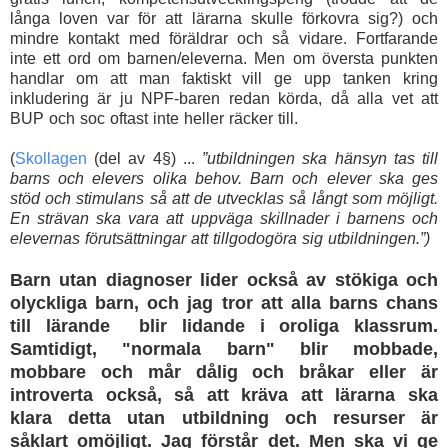
långa loven var för att lärarna skulle förkovra sig?) och
mindre kontakt med föräldrar och så vidare. Fortfarande
inte ett ord om barnen/eleverna. Men om översta punkten
handlar om att man faktiskt vill ge upp tanken kring
inkludering är ju NPF-baren redan körda, då alla vet att
BUP och soc oftast inte heller räcker till.
(
Skollagen
(del av 4§) ...
”utbildningen ska hänsyn tas till
barns och elevers olika behov. Barn och elever ska ges
stöd och stimulans så att de utvecklas så långt som möjligt.
En strävan ska vara att uppväga skillnader i barnens och
elevernas förutsättningar att tillgodogöra sig utbildningen.
”
)
Barn utan diagnoser lider också av stökiga och
olyckliga barn, och jag tror att
alla barns chans
till lärande blir lidande i oroliga klassrum
.
Samtidigt, "normala barn" blir mobbade,
mobbare och mår dålig och bråkar eller är
introverta också, så att kräva att lärarna ska
klara detta utan utbildning och resurser är
såklart omöjligt. Jag förstår det. Men ska vi ge