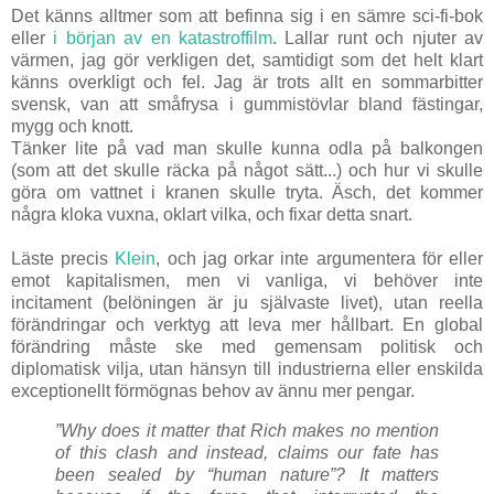
Det känns alltmer som att befinna sig i en sämre sci-fi-bok
eller
i början av en katastroffilm
. Lallar runt och njuter av
värmen, jag gör verkligen det, samtidigt som det helt klart
känns overkligt och fel. Jag är trots allt en sommarbitter
svensk, van att småfrysa i gummistövlar bland fästingar,
mygg och knott.
Tänker lite på vad man skulle kunna odla på balkongen
(som att det skulle räcka på något sätt...) och hur vi skulle
göra om vattnet i kranen skulle tryta. Äsch, det kommer
några kloka vuxna, oklart vilka, och fixar detta snart.
Läste precis
Klein
, och jag orkar inte argumentera för eller
emot kapitalismen, men vi vanliga, vi behöver inte
incitament (belöningen är ju självaste livet), utan reella
förändringar och verktyg att leva mer hållbart. En global
förändring måste ske med gemensam politisk och
diplomatisk vilja, utan hänsyn till industrierna eller enskilda
exceptionellt förmögnas behov av ännu mer pengar.
”Why does it matter that Rich makes no mention
of this clash and instead, claims our fate has
been sealed by “human nature”? It matters