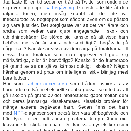
Jag läste för en tid sedan en tråd på Twitter som ondgjorde
sig över begreppet
särbegåvning
. Protesterade lite åt den
raljanta tonen, men insåg snabbt att de inte var
intresserade av begreppet som sådant, även om de påstod
sig vara just det. Det sorgligaste var att det var lärare och
andra som verkar vara djupt engagerade i skol- och
utbildningsfrågor. De störde sig kanske på att vissa barn
behöver mer stöd än andra och samtidigt är begåvade på
något sätt? Kanske är vissa av dem arga på föräldrarna till
dessa barn, föräldrar som man upplever vill göra sig
märkvärdiga, eller är besvärliga? Kanske är de frustrerade
på grund av att de själva kämpat duktigt i skolan? Någon
härskar genom att prata om intelligens, själv blir jag mest
bara ledsen.
Hur som,
radiodokumentären
som tråden inspirerats av
handlade om två intellektuellt snabba gossar som led av att
gå i skolan på grund av det intellektuella gapet mellan dem
och deras jämnåriga klasskamrater. Klassiskt problem för
många extremt begåvade barn. Sedan finns det barn
med
NPF
-diagnoser som också kan vara särbegåvade och
här dyker ju en helt annan problematik upp, ännu mer
krävande för skola och barn. Det kan vara dyslektikern som
spelar avancerad konstmusik, hög och snabb inlärning