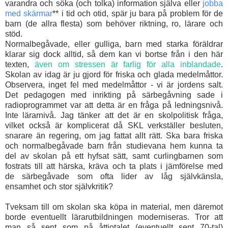
varandra och söka (och tolka) information själva eller
jobba
med skärmar
** i tid och otid, spär ju bara på problem för de
barn (de allra flesta) som behöver riktning, ro, lärare och
stöd.
Normalbegåvade, eller gulliga, barn med starka föräldrar
klarar sig dock alltid, så dem kan vi bortse från i den här
texten,
även om stressen är farlig för alla inblandade
.
Skolan av idag är ju gjord för friska och glada medelmåttor.
Observera, inget fel med medelmåttor - vi är jordens salt.
Det pedagogen med inrikting på särbegåvning sade i
radioprogrammet var att detta är en fråga på ledningsnivå.
Inte lärarnivå. Jag tänker att det är en skolpolitisk fråga,
vilket också är komplicerat då SKL verkställer besluten,
snarare än regering, om jag fattat allt rätt. Ska bara friska
och normalbegåvade barn från studievana hem kunna ta
del av skolan på ett hyfsat sätt, samt curlingbarnen som
fostrats till att härska, kräva och ta plats i jämförelse med
de särbegåvade som ofta lider av låg självkänsla,
ensamhet och stor självkritik?
Tveksam till om skolan ska köpa in material, men däremot
borde eventuellt lärarutbildningen moderniseras. Tror att
man så sent som på åttiotalet (eventuellt sent 70-tal)