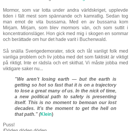
Mormor, som var lotta under andra världskriget, upplevde
tiden i fält mest som spännande och kamratlig. Sedan tog
man emot de vita bussarna. Med en av bussarna kom
Mirjam. Mirjam, som blev mormors vän, och som suttit i
koncentrationsläger. Hon gick med mig i skogen en sommar
och berättade om hur det hade varit i Buchenwald.
Så snälla Sverigedemorater, stick och låt vanligt folk med
vanliga problem och liv jobba med det som faktiskt är viktigt
på riktigt. Inte er rädsla och ert skithat. Vi måste jobba med
viktigare saker nu...
”We aren’t losing earth — but the earth is
getting so hot so fast that it is on a trajectory
to lose a great many of us. In the nick of time,
a new political path to safety is presenting
itself. This is no moment to bemoan our lost
decades. It’s the moment to get the hell on
that path.” (
Klein
)
Puss!
/Döden döden döden