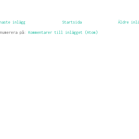
naste inlägg
Startsida
Äldre inl
enumerera på:
Kommentarer till inlägget (Atom)