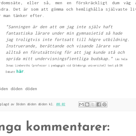
rdomssäte, eller så, men en förskräckligt dum väg 
ndra. Det är som att gömma och hemlighålla självaste li
r man tänker efter.
"Sanningen är den att om jag inte själv haft
fantastiska lärare under min gymnasietid så hade
jag troligtvis inte fortsatt till högre utbildning.
Instruerande, berättande och visande lärare var
alltså en förutsättning för att jag kunde stå och
sprida mitt undervisningsfientliga budskap."
Läs hela
Jonas Linderoths (professor i pedagogik vid Göteborgs universitet) text på DN
här
Debatt
.
öden döden döden
pplagd av
Döden döden döden
kl.
08:02
Inga kommentarer: