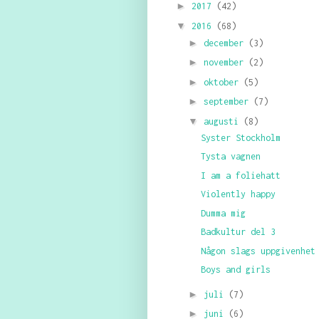
►
2017
(42)
▼
2016
(68)
►
december
(3)
►
november
(2)
►
oktober
(5)
►
september
(7)
▼
augusti
(8)
Syster Stockholm
Tysta vagnen
I am a foliehatt
Violently happy
Dumma mig
Badkultur del 3
Någon slags uppgivenhet
Boys and girls
►
juli
(7)
►
juni
(6)