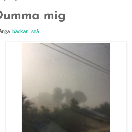
Dumma mig
ånga
bäckar små