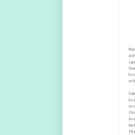
Ma
oc
ig
So
kr
or
Va
kv
or
fö
öv
mo
fö