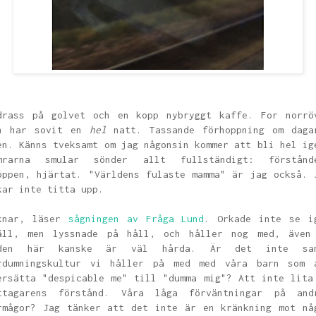
drass på golvet och en kopp nybryggt kaffe. For norrö
h har sovit en
hel
natt. Tassande förhoppning om daga
en. Känns tveksamt om jag någonsin kommer att bli hel ig
mrarna smular sönder allt fullständigt: förstånd
oppen, hjärtat. "Världens fulaste mamma" är jag också. 
kar inte titta upp.
knar, läser
sågningen av Fråga Lund
. Orkade inte se i
äll, men lyssnade på håll, och håller nog med, även
den här kanske är väl hårda. Är det inte sa
rdumningskultur vi håller på med med våra barn som 
ersätta "despicable me" till "dumma mig"? Att inte lita
ttagarens förstånd. Våra låga förväntningar på and
rmågor? Jag tänker att det inte är en kränkning mot nå