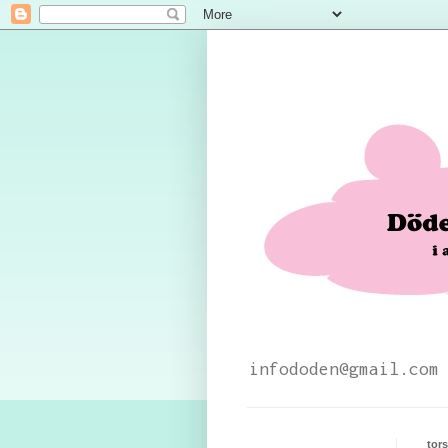
infododen@gmail.com
tor