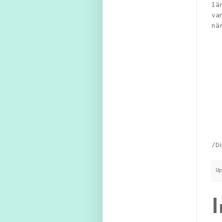
lä
va
nä
/D
U