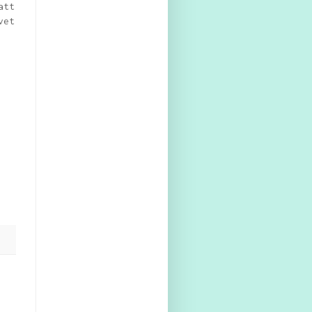
att
vet