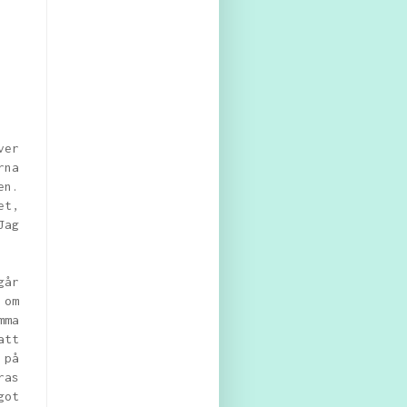
ver
rna
en.
et,
Jag
går
 om
mma
att
 på
ras
got