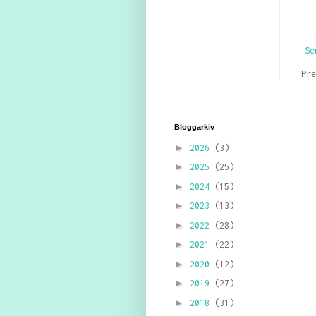
Se
Pr
Bloggarkiv
►
2026
(3)
►
2025
(25)
►
2024
(15)
►
2023
(13)
►
2022
(28)
►
2021
(22)
►
2020
(12)
►
2019
(27)
►
2018
(31)