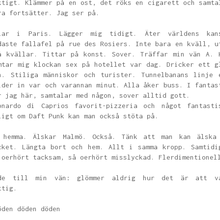
ktigt. Klämmer på en ost, det röks en cigarett och samta
ra fortsätter. Jag ser på.
lar i Paris. Lägger mig tidigt. Äter världens kan
daste fallafel på rue des Rosiers. Inte bara en kväll, u
å kvällar. Tittar på konst. Sover. Träffar min vän A. 
mtar mig klockan sex på hotellet var dag. Dricker ett g
n. Stiliga människor och turister. Tunnelbanans linje 
ider in var och varannan minut. Alla åker buss. I fantas
r jag här, samtalar med någon, sover alltid gott.
onardo di Caprios favorit-pizzeria och något fantasti
ligt om Daft Punk kan man också stöta på.
 hemma. Älskar Malmö. Också. Tänk att man kan älska
cket. Längta bort och hem. Allt i samma kropp. Samtidi
 oerhört tacksam, så oerhört misslyckad. Flerdimentione
de till min vän: glömmer aldrig hur det är att v
ttig.
öden döden döden