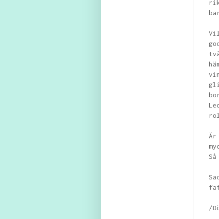
ri
ba
Vi
go
tv
hä
vi
gl
bo
Le
ro
Är
my
Så
Sa
fa
/D