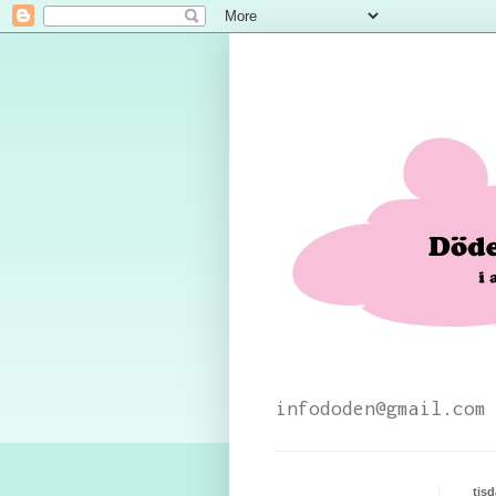
infododen@gmail.com
tis