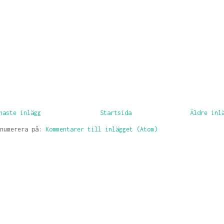
naste inlägg
Startsida
Äldre inl
enumerera på:
Kommentarer till inlägget (Atom)