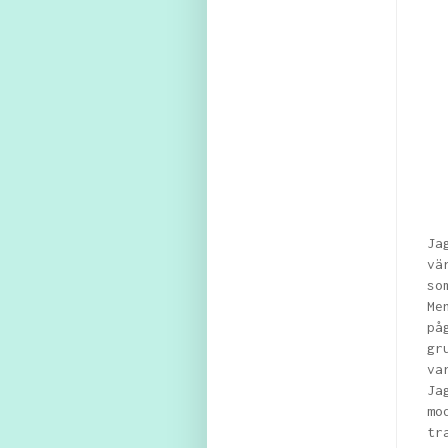
Ja
vä
so
Me
på
gr
va
Ja
mo
tr