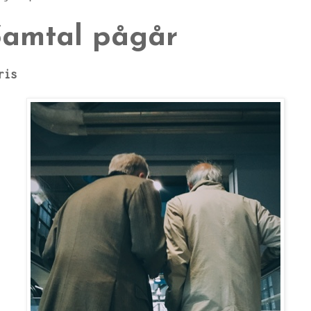
Samtal pågår
ris