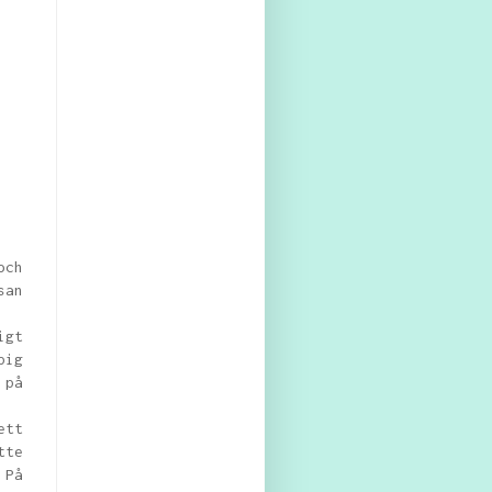
och
san
igt
pig
 på
ett
tte
 På