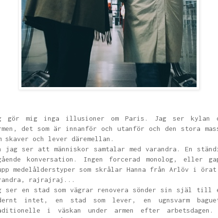
g gör mig inga illusioner om Paris. Jag ser kylan 
rmen, det som är innanför och utanför och den stora mas
m skaver och lever däremellan.
n jag ser att människor samtalar med varandra. En ständ
gående konversation. Ingen forcerad monolog, eller ga
upp medelålderstyper som skrålar Hanna från Arlöv i örat
randra, rajrajraj...
g ser en stad som vägrar renovera sönder sin själ till 
dernt intet, en stad som lever, en ugnsvarm bague
aditionelle i väskan under armen efter arbetsdagen.