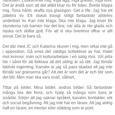
hårbotten. Luskammar mig. Inga ägg, inga gnetter, inga löss.
Det är ändå som att det alltid kliar nu för tiden. Borde klippa
mig. Tona håret, skaffa nya glasögon. Get a life. Jag har ett
jättebra liv. Ett stukat trasigt slitigt fantastiskt alldeles
underbart liv. Kan inte klaga. Ska inte klaga. Jag lever för
stunderna när barnen har det bra; när alla är lite glada och
mjuka och doftar gott. För att vi ska överleva offrar vi allt
annat. Det är bara så.
Det där med JC och Katarina skaver i mig, men orkar inte gå
i opposition. Gå emot det väldiga kollektivet av hat. Hatet
mot kvinnor, män och kulturarbetare i en salig röra. Vill pilla
lite i såret för att förklara att det aldrig är så lätt. Jag förstår
faktiskt ingenting. Kanske är jag så pass skadad att jag inte
förstår var gränserna går? Att det är som det är och blir som
det blir. Men man ska vara snäll, såklart.
Tittar på bilder. Mina bilder, andras bilder. Så fantastiskr
många bra det finns, och hjälp så många som bara är
sisådär. Sörjer att jag saknar språket, kanaler, kontakter, ork
och social begåvning. Att jag inte har en lärare. Att jag aldrig
haft en lärare, en mentor eller släkting som är poet.