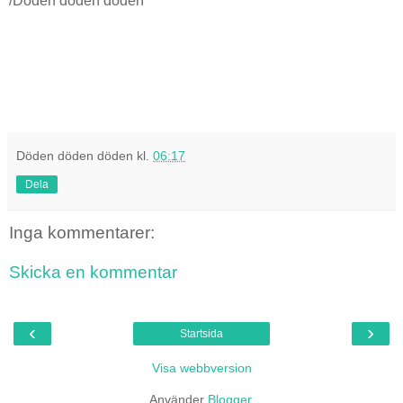
/Döden döden döden
Döden döden döden
kl.
06:17
Dela
Inga kommentarer:
Skicka en kommentar
‹
›
Startsida
Visa webbversion
Använder
Blogger
.