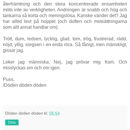
återhämtning och den stora koncentrerade ensamheten
möts inte av verkligheten. Andningen är snabb och hög och
tankarna så korta och meningslösa. Kanske vänder det? Jag
har alltid levt på hoppet (och doften och motsättningarna
som allt annat handlar om).
Trött, dum, ledsen, lycklig, glad, tom, trög, frustrerad, rädd,
nöjd, ytlig, sorgsen i en enda röra. Så fånigt, men mänskligt,
gissar jag.
Leker jag människa. Nej, jag prövar mig fram. Och
misslyckas om och om igen.
Puss.
/Döden döden döden
Döden döden döden
kl.
05:54
Dela