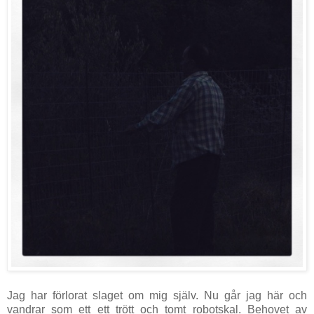
Jag har förlorat slaget om mig själv. Nu går jag här och
vandrar som ett ett trött och tomt robotskal. Behovet av