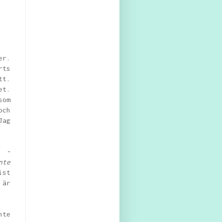
er.
rts
tt.
et.
som
och
Jag
.
-
nte
ist
 är
nte