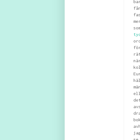
ba
få
fa
me
so
ty
or
fö
rä
nä
ko
Eu
hä
mä
el
de
av
dr
b
av
ja
s