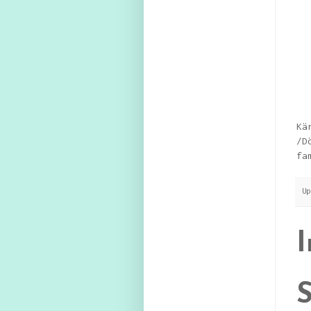
Kä
/D
fa
U