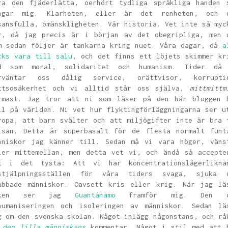
ra den fjäderlätta, oerhört tydliga språkliga handen 
ngar mig. Klarheten, eller är det renheten, och 
sansfulla, omänskligheten. Vår historia. Vet inte så myc
r, då jag precis är i början av det obegripliga, men 
m sedan följer är tankarna kring nuet. Våra dagar, då
a
cks vara till salu
, och det finns ett löjets skimmer kr
d som moral, solidaritet och humanism. Tider då
rväntar oss dålig service, orättvisor, korrupti
ttsosäkerhet och vi alltid står oss själva,
mittmittm
rmast. Jag tror att ni som läser på den här bloggen 
ll på världen. Ni vet hur flyktingförläggningarna ser u
ropa, att barn svälter och att miljögifter inte är bra 
lsan. Detta är superbasalt för de flesta normalt funt
nniskor jag känner till. Sedan må vi vara höger, väns
ler mittemellan, men detta vet vi, och ändå så accepte
t i det tysta: Att vi har koncentrationslägerlikna
stjälpningsställen för våra tiders svaga, sjuka 
abbade människor. Oavsett kris eller krig. När jag lä
oken ser jag
Guantánamo
framför mig. Den d
humaniseringen och isoleringen av människor. Sedan lä
g om den svenska skolan. Något inlägg någonstans, och rå
e
den lilla människans
kommentar. Något i stil med att 