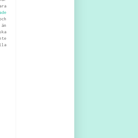
ara
ade
och
 än
ska
nte
lla