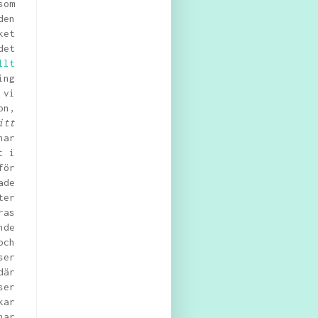
som
den
ket
det
llt
ing
 vi
on,
itt
har
t i
för
ade
ter
ras
nde
och
ser
är
ser
kar
har