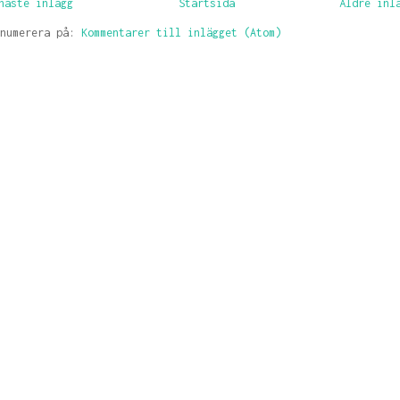
naste inlägg
Startsida
Äldre inl
enumerera på:
Kommentarer till inlägget (Atom)