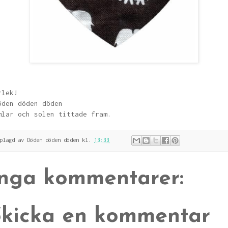
rlek!
öden döden döden
mlar och solen tittade fram.
pplagd av
Döden döden döden
kl.
13:33
Inga kommentarer:
Skicka en kommentar