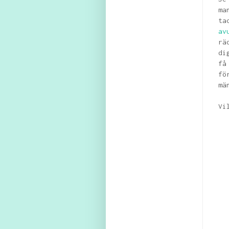
ma
t
av
rä
di
få
fö
mä
Vi