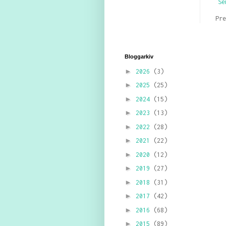
Se
Pr
Bloggarkiv
►
2026
(3)
►
2025
(25)
►
2024
(15)
►
2023
(13)
►
2022
(28)
►
2021
(22)
►
2020
(12)
►
2019
(27)
►
2018
(31)
►
2017
(42)
►
2016
(68)
►
2015
(89)