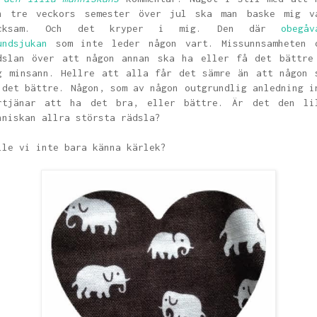
n tre veckors semester över jul ska man baske mig v
acksam. Och det kryper i mig. Den där
obegåv
undsjukan
som inte leder någon vart. Missunnsamheten 
dslan över att någon annan ska ha eller få det bättre
g minsann. Hellre att alla får det sämre än att någon 
 det bättre. Någon, som av någon outgrundlig anledning i
rtjänar att ha det bra, eller bättre. Är det den li
nniskan allra största rädsla?
lle vi inte bara känna kärlek?