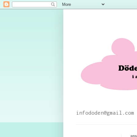
infododen@gmail.com
ons