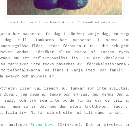
Varje frukost, varje lunch och varje afton. Och fortfarande med skägget kvar.
garna har passerat. En dag i sänder; varje dag, en seg
 dag till. Tankarna har passerat i samma so
lvmeningslösa flöde, sedan försvunnit ut i dis och grå
rsöker andas. Försöker sluta tänka så satans myck
ömmen om ett reflektionslöst liv. De där känslorna 
ssa människor inte tycks påverkas av: förnekelseivrarna 
storieförfalskarna. De finns i varje stad, och familj. 
de avskyr och avundas er.
öttheten lyser väl igenom nu. Tankar som inte avslutas
g lovar, jag hade en tanke och en idé, men minns den i
. Idag.
Och ord som inte borde finnas där de till s
mnar, men så är det med den stora tröttheten. Sådant
tt lilla liv. Ni får stå ut eller gå till någon annan.
ser äntligen
Primo Levi
(3-in-one). Det är givetvis i