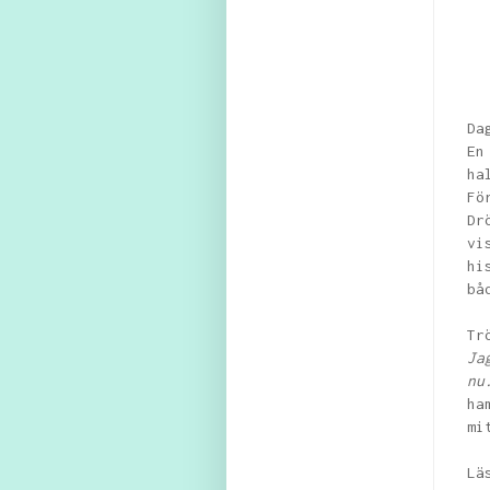
Da
En
ha
Fö
Dr
vi
hi
bå
Tr
Ja
nu
ha
mi
Lä