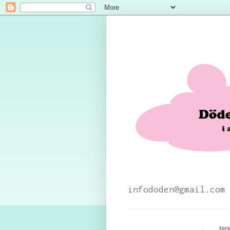
infododen@gmail.com
tors