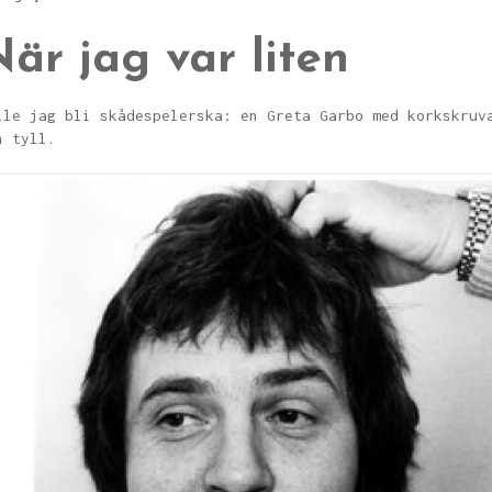
är jag var liten
lle jag bli skådespelerska: en Greta Garbo med korkskruv
h tyll.