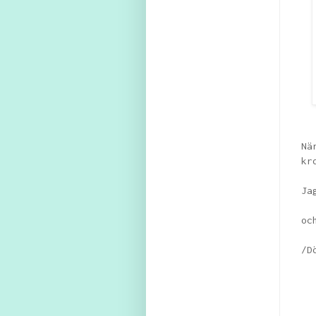
Nä
kr
Ja
oc
/D