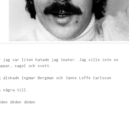
r jag var liten hatade jag teater. Jag ville inte se
oppar, sagel och svett.
g älskade Ingmar Bergman och Janne Loffe Carlsson
h några till.
öden döden döden