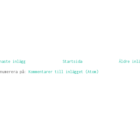
naste inlägg
Startsida
Äldre inl
enumerera på:
Kommentarer till inlägget (Atom)