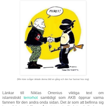
(Min käre svåger delade denna bild en gång och den har fastnat hos mig)
Länkar till Niklas Orrenius viktiga text om
islamistiskt
terrorhot
samtidigt som AKB öppnar varma
famnen för den andra onda sidan. Det är som att befinna sig