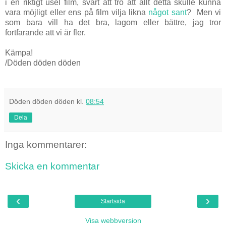
i en riktigt usel film, svårt att tro att allt detta skulle kunna
vara möjligt eller ens på film vilja likna
något sant
? Men vi
som bara vill ha det bra, lagom eller bättre, jag tror
fortfarande att vi är fler.
Kämpa!
/Döden döden döden
Döden döden döden
kl.
08:54
Dela
Inga kommentarer:
Skicka en kommentar
‹
›
Startsida
Visa webbversion