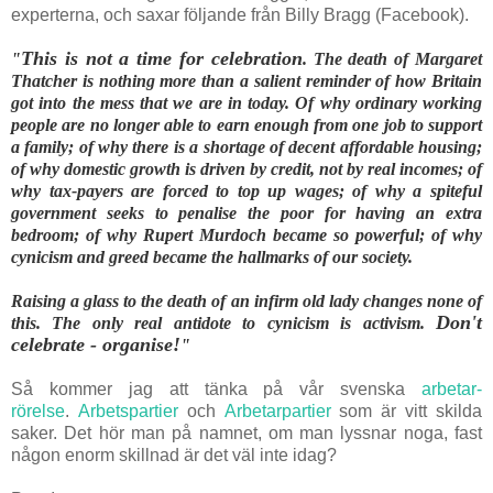
experterna, och saxar följande från Billy Bragg (Facebook).
This is not a time for celebration
"
. The death of Margaret
Thatcher is nothing more than a salient reminder of how Britain
got into the mess that we are in today. Of why ordinary working
people are no longer able to earn enough from one job to support
a family; of why there is a shortage of decent affordable housing;
of why
domestic growth is driven by credit, not by real incomes; of
why tax-payers are forced to top up wages; of why a spiteful
government seeks to penalise the poor for having an extra
bedroom; of why Rupert Murdoch became so powerful; of why
cynicism and greed became the hallmarks of our society.
Raising a glass to the death of an infirm old lady changes none of
Don't
this. The only real antidote to cynicism is activism.
celebrate - organise!
"
Så kommer jag att tänka på vår svenska
arbetar-
rörelse
.
Arbetspartier
och
Arbetarpartier
som är vitt skilda
saker. Det hör man på namnet, om man lyssnar noga, fast
någon enorm skillnad är det väl inte idag?