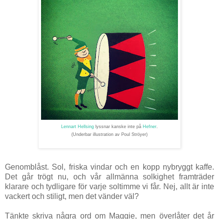
Lennart Hellsing
lyssnar kanske inte på
Hefner
.
(Underbar
illustration
av Poul Ströyer)
Genomblåst. Sol, friska vindar och en kopp nybryggt kaffe.
Det går trögt nu, och vår allmänna solkighet framträder
klarare och tydligare för varje soltimme vi får. Nej, allt är inte
vackert och stiligt, men det vänder väl?
Tänkte skriva några ord om Maggie, men överlåter det år