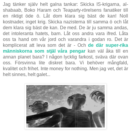
Jag tänker själv helt galna tankar: Skicka IS-krigarna, al-
shabaab, Boko Haram och Teaparty-rörelsens fanatiker till
en riktigt öde ö. Låt dom klara sig bäst de kan! Noll
kostnader, inget krig. Skicka nazisterna till samma ö och låt
dem klara sig bäst de kan. De med. De är ju samma andas,
det intoleranta hatets, barn. Låt oss andra vara ifred. Låta
oss ta hand om vår jord och varandra i godan ro. Det är
komplicerat att leva som det är - Och
de där super-rika
människorna som stjäl våra pengar
kan väl åka till en
annan planet bara? I någon lycklig farkost, sväva där ovan
oss. Försvinna lite diskret bara. Vi behöver mångfald,
kvalitet och frihet. Inte money for nothing. Men jag vet, det är
helt sinnes, helt galet...