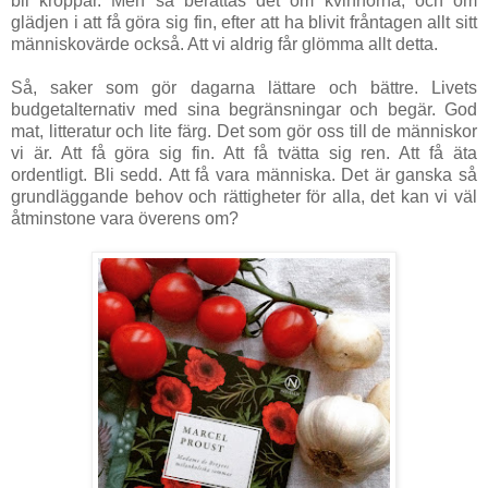
bli kroppar. Men så berättas det om kvinnorna, och om
glädjen i att få göra sig fin, efter att ha blivit fråntagen allt sitt
människovärde också. Att vi aldrig får glömma allt detta.
Så, saker som gör dagarna lättare och bättre. Livets
budgetalternativ med sina begränsningar och begär. God
mat, litteratur och lite färg. Det som gör oss till de människor
vi är. Att få göra sig fin. Att få tvätta sig ren. Att få äta
ordentligt. Bli sedd. Att få vara människa. Det är ganska så
grundläggande behov och rättigheter för alla, det kan vi väl
åtminstone vara överens om?