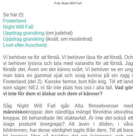
Från Night Will Fall
Se här (!):
Fosterland
Night Will Fall
Uppdrag gransking
(om judehat)
Uppdrag gransking
(ikväll, om muslimhat)
Livet efter Auschwitz
Vi behöver se för att förstå. Vi behöver läsa för att förstå. Och
vi behöver lyssna och tala med varandra för att förstå. Jag
förstår det. Även om det känns svårt. Vi behöver se en ung
man bära en gammal sjuk och svag kvinna på sin rygg i
Fosterland (del 2). Kanske farmor, bort från krig. Till ett land
som säger: NEJ, ni får inte plats hos oss i alla fall.
Vad gör
vi inte för dem vi älskar och dem vi känner?
Såg Night Will Fall igår. Alla filmsekvenser med
människo
kroppar, den oändliga mängd förvridna utsvultna
kroppar, bli behandlade likt slaktavfall. Är inte det också ett
slags postumt övergrepp? Att även i döden, i våra
bildminnen, har deras värdighet tagits ifrån dem. Till att bara