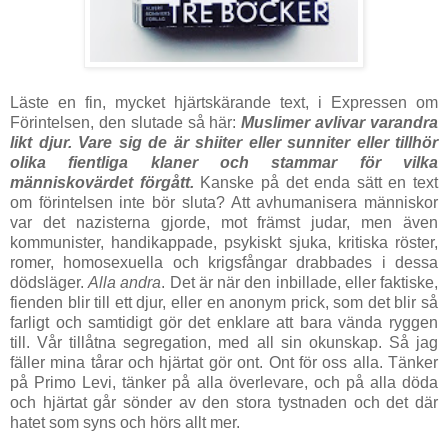
Läste en fin, mycket hjärtskärande text, i Expressen om
Förintelsen, den slutade så här:
Muslimer avlivar varandra
likt djur. Vare sig de är shiiter eller sunniter eller tillhör
olika fientliga klaner och stammar för vilka
människovärdet förgått.
Kanske på det enda sätt en text
om förintelsen inte bör sluta? Att avhumanisera människor
var det nazisterna gjorde, mot främst judar, men även
kommunister, handikappade, psykiskt sjuka, kritiska röster,
romer, homosexuella och krigsfångar drabbades i dessa
dödsläger.
Alla andra
. Det är när den inbillade, eller faktiske,
fienden blir till ett djur, eller en anonym prick, som det blir så
farligt och samtidigt gör det enklare att bara vända ryggen
till. Vår tillåtna segregation, med all sin okunskap. Så jag
fäller mina tårar och hjärtat gör ont. Ont för oss alla. Tänker
på Primo Levi, tänker på alla överlevare, och på alla döda
och hjärtat går sönder av den stora tystnaden och det där
hatet som syns och hörs allt mer.