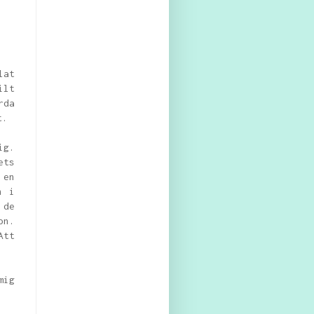
m
lat
ilt
rda
t.
ig.
ets
 en
n i
 de
on.
Att
mig