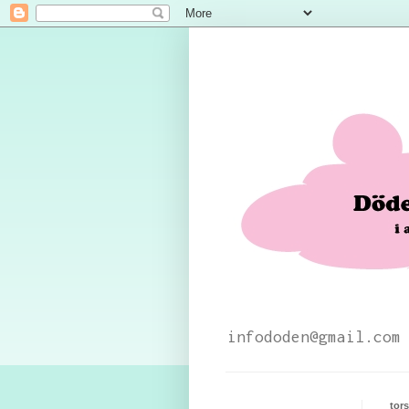
infododen@gmail.com
tor