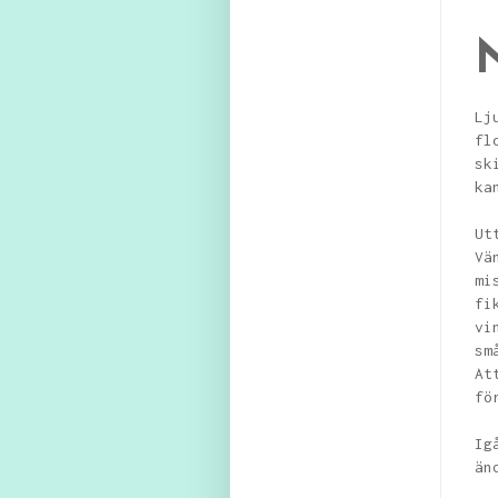
N
Lj
fl
sk
ka
Ut
Vä
mi
fi
vi
sm
At
fö
Ig
än