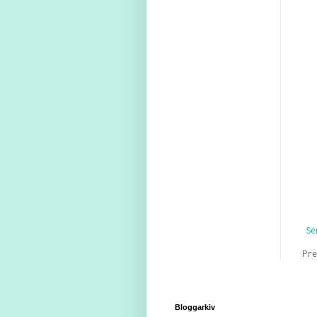
Se
Pr
Bloggarkiv