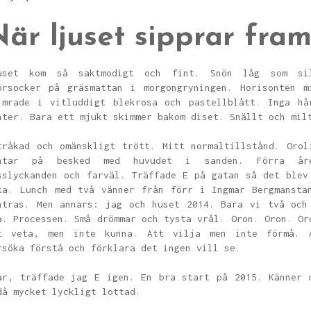
är ljuset sipprar fra
uset kom så saktmodigt och fint. Snön låg som si
orsocker på gräsmattan i morgongryningen. Horisonten m
imrade i vitluddigt blekrosa och pastellblått. Inga hå
nter. Bara ett mjukt skimmer bakom diset. Snällt och mil
tråkad och omänskligt trött. Mitt normaltillstånd. Orol
ntar på besked med huvudet i sanden. Förra år
sslyckanden och farväl. Träffade E på gatan så det blev
ka. Lunch med två vänner från förr i Ingmar Bergmansta
ntras. Men annars: jag och huset 2014. Bara vi två och
å. Processen. Små drömmar och tysta vrål. Oron. Oron. Or
t veta, men inte kunna. Att vilja men inte förmå. 
rsöka förstå och förklara det ingen vill se.
år, träffade jag E igen. En bra start på 2015. Känner 
då mycket lyckligt lottad.