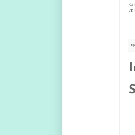
Kä
/D
U