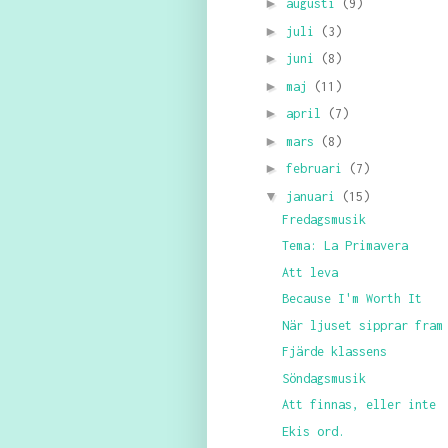
►
augusti
(9)
►
juli
(3)
►
juni
(8)
►
maj
(11)
►
april
(7)
►
mars
(8)
►
februari
(7)
▼
januari
(15)
Fredagsmusik
Tema: La Primavera
Att leva
Because I'm Worth It
När ljuset sipprar fram
Fjärde klassens
Söndagsmusik
Att finnas, eller inte
Ekis ord.