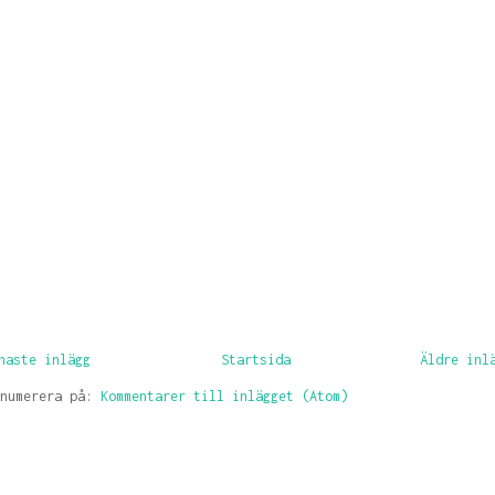
naste inlägg
Startsida
Äldre inl
enumerera på:
Kommentarer till inlägget (Atom)