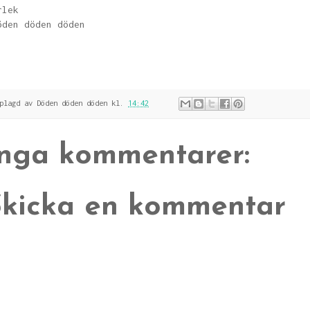
rlek
öden döden döden
pplagd av
Döden döden döden
kl.
14:42
Inga kommentarer:
Skicka en kommentar