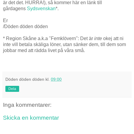
är det det. HURRA!), så kommer här en länk till
gårdagens
Sydsvenskan
*.
Er
/Döden döden döden
* Region Skåne a.k.a "Femklövern": Det är
inte
okej att ni
inte vill betala skäliga löner, utan sänker dem, till dem som
jobbar med att rädda livet på våra små.
Döden döden döden
kl.
09:00
Dela
Inga kommentarer:
Skicka en kommentar