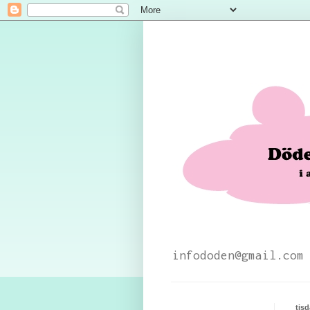
infododen@gmail.com
tis