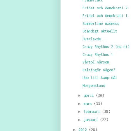
Fjäderlätt
Frihet och demokrati 2
Frihet och demokrati 1
Summertime madness
Ständigt aktuellt
Överlevde...
Crazy Rhythms 2 (nu ni)
Crazy Rhythms 1
Vårsol närsom
Helsingör någon?
Upp till kamp då!
Morgonstund
►
april
(30)
►
mars
(33)
►
februari
(35)
►
januari
(22)
►
2012
(28)