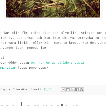
r jag blir för trött blir jag olycklig. Brister och 
stan av. Jag orkar och kan inte skriva. Uttrycka en re
nke: Vara linjär, eller kär. Bara en kropp. Men det vänd
t vänder igen. Hoppas jag.
ss!
öden döden döden
och här en av världens bästa
mmarlåtar
(pepp pepp pepp)
pplagd av
Döden döden döden
kl.
12:10