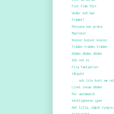
Fint från förr
Under och bar
Trädet?
Persona non grata
Majrosor
Kossor kossor kossor
Träden träden träden
Döden döden döden
Och vet ni
Fria fantastier.
Vårgott
... och lite kort om re
Livet innan döden
Per automatik
Verkligheten igen
Det lilla, något tyngre