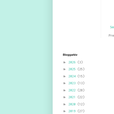
Se
Pr
Bloggarkiv
►
2026
(3)
►
2025
(25)
►
2024
(15)
►
2023
(13)
►
2022
(28)
►
2021
(22)
►
2020
(12)
►
2019
(27)