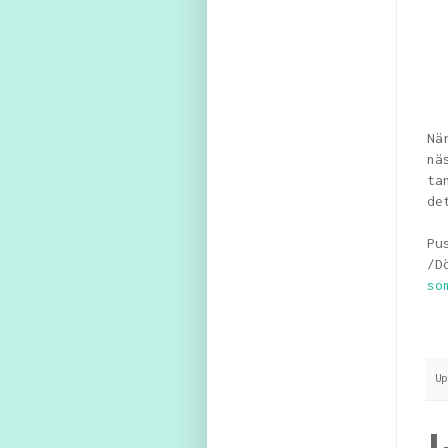
Nä
nä
ta
de
Pu
/D
so
U