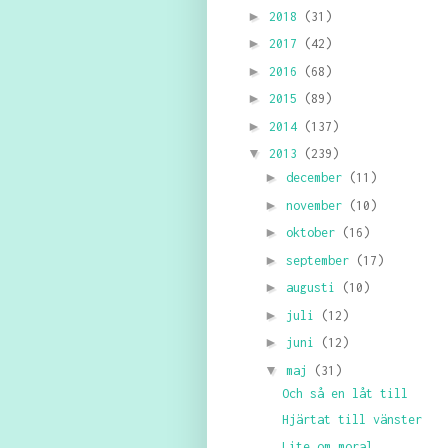
►
2018
(31)
►
2017
(42)
►
2016
(68)
►
2015
(89)
►
2014
(137)
▼
2013
(239)
►
december
(11)
►
november
(10)
►
oktober
(16)
►
september
(17)
►
augusti
(10)
►
juli
(12)
►
juni
(12)
▼
maj
(31)
Och så en låt till
Hjärtat till vänster
Lite om moral