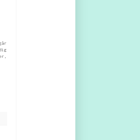
går
dig
er,