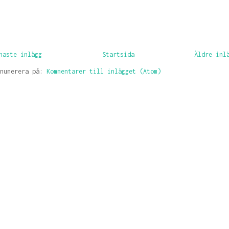
naste inlägg
Startsida
Äldre inl
enumerera på:
Kommentarer till inlägget (Atom)