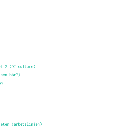
el 2 (DJ culture)
 som bär?)
ån
heten (arbetslinjen)