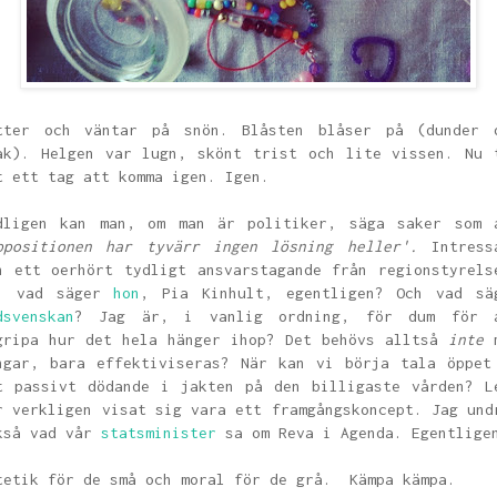
tter och väntar på snön. Blåsten blåser på (dunder 
ak). Helgen var lugn, skönt trist och lite vissen. Nu 
t ett tag att komma igen. Igen.
dligen kan man, om man är politiker, säga saker som 
ppositionen har tyvärr ingen lösning heller'.
Intress
h ett oerhört tydligt ansvarstagande från regionstyrels
, vad säger
hon
, Pia Kinhult, egentligen? Och vad sä
dsvenskan
? Jag är, i vanlig ordning, för dum för 
gripa hur det hela hänger ihop? Det behövs alltså
inte
m
ngar, bara effektiviseras? När kan vi börja tala öppet
t passivt dödande i jakten på den billigaste vården? L
r verkligen visat sig vara ett framgångskoncept. Jag und
kså vad vår
statsminister
sa om Reva i Agenda. Egentlig
tetik för de små och moral för de grå. Kämpa kämpa.