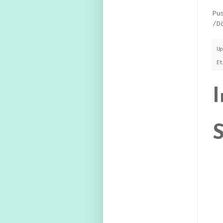
Pu
/D
U
E