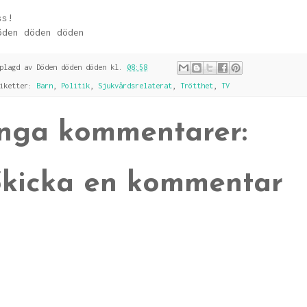
ss!
öden döden döden
pplagd av
Döden döden döden
kl.
08:58
tiketter:
Barn
,
Politik
,
Sjukvårdsrelaterat
,
Trötthet
,
TV
Inga kommentarer:
Skicka en kommentar