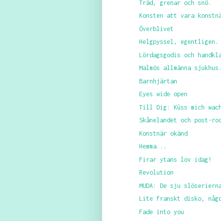
Träd, grenar och snö.
Konsten att vara konstn
Överblivet
Helgpyssel, egentligen.
Lördagsgodis och handkl
Malmös allmänna sjukhus
Barnhjärtan
Eyes wide open
Till Dig: Küss mich wac
Skånelandet och post-ro
Konstnär okänd
Hemma...
Firar ytans lov idag!
Revolution
MUDA: De sju slöseriern
Lite franskt disko, någ
Fade into you