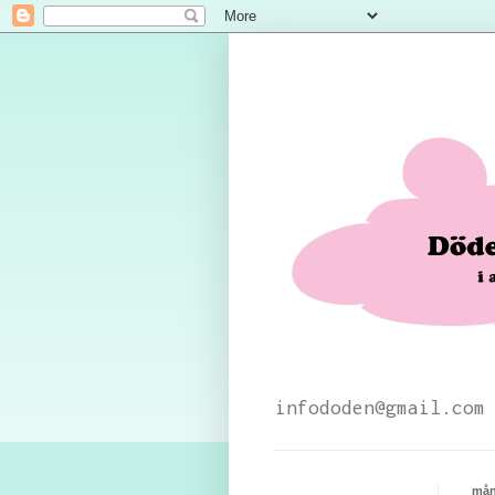
infododen@gmail.com
mån