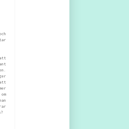
och
tar
att
ant
en.
ger
att
er
 om
ean
rar
en?