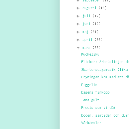
september
(17)
►
augusti
(10)
►
juli
(12)
►
juni
(12)
►
maj
(31)
►
april
(30)
▼
mars
(33)
Kuckeliku
Flickor: Arbetslinjen d
Skärtorsdagsmusik (lika
Gryningen kom med ett d
Piggelin
Dagens finkopp
Tema gult
Precis som vi då?
Döden, samtiden och dum
Vårkänslor