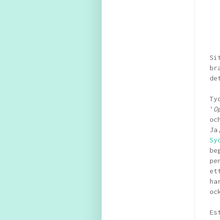
Si
br
de
Ty
'
O
oc
Ja
Sy
be
pe
et
ha
oc
Es