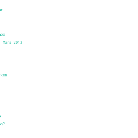
är
app
. Mars 2013
h
cken
a
on?