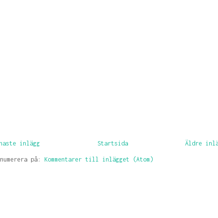
naste inlägg
Startsida
Äldre inl
enumerera på:
Kommentarer till inlägget (Atom)